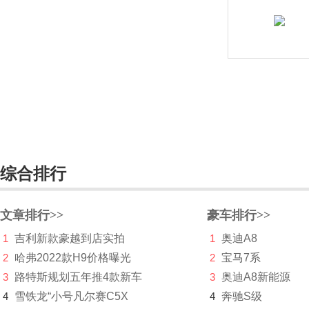
庆铃汽车
清源汽车
奇瑞
奇瑞新能源
起亚
R
综合排行
日产
Rimac
文章排行>>
豪车排行>>
Rivian
1
吉利新款豪越到店实拍
1
奥迪A8
2
哈弗2022款H9价格曝光
荣威
2
宝马7系
3
路特斯规划五年推4款新车
3
奥迪A8新能源
瑞驰新能源
4
雪铁龙“小号凡尔赛C5X
4
奔驰S级