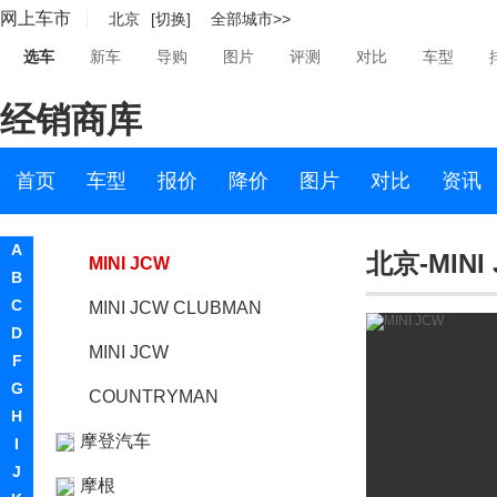
网上车市
北京
[切换]
全部城市>>
MINI Superleggera
选车
新车
导购
图片
评测
对比
车型
MINI Electric
经销商库
MINI新能源
Vision Urbanaut
首页
车型
报价
降价
图片
对比
资讯
MINI JCW
A
北京-MINI
MINI JCW
B
C
MINI JCW CLUBMAN
D
MINI JCW
F
G
COUNTRYMAN
H
摩登汽车
I
J
摩根