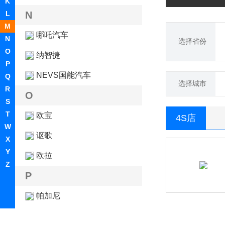
K
L
N
M
哪吒汽车
N
选择省份
O
纳智捷
P
NEVS国能汽车
Q
选择城市
R
O
S
T
欧宝
4S店
W
讴歌
X
Y
欧拉
Z
P
帕加尼
PAL-V