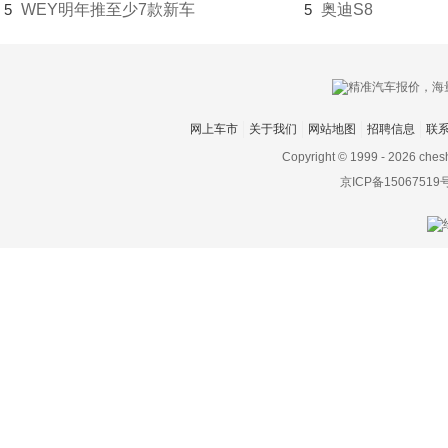
瑞风汽车
5
WEY明年推至少7款新车
5
奥迪S8
睿蓝汽车
锐马克
瑞麒
网上车市
关于我们
网站地图
招聘信息
联
Copyright © 1999 -
2026 ches
S
京ICP备15067519
萨博
赛麟
三菱
SERES赛力斯
沙龙汽车
上海
上汽大通MAXUS