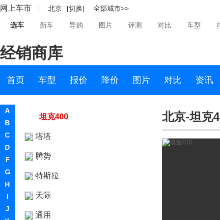
网上车市
北京
[切换]
全部城市>>
坦克500新能源
选车
新车
导购
图片
评测
对比
车型
坦克300
经销商库
坦克500
坦克700
首页
车型
报价
降价
图片
对比
资讯
坦克800
A
北京-坦克4
坦克400
B
C
塔塔
D
腾势
F
G
特斯拉
H
天际
I
J
通用