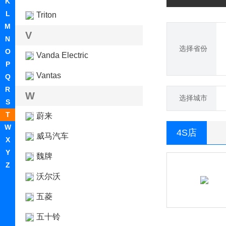
K
L
Triton
M
V
N
选择省份
O
Vanda Electric
P
Vantas
Q
R
W
选择城市
S
T
蔚来
W
4S店
威马汽车
X
Y
魏牌
Z
沃尔沃
五菱
五十铃