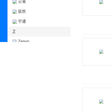
云雀
驭胜
宇通
Z
Zenvo
正道汽车
知豆
智己汽车
之诺
智行盒子
中国重汽VGV
中华