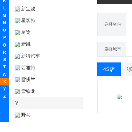
K
L
新宝骏
M
星客特
N
选择省份
O
星途
P
新凯
Q
选择城市
R
新特汽车
S
T
西雅特
4S店
综
W
雪佛兰
X
Y
雪铁龙
Z
Y
野马
野马新能源