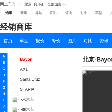
网上车市
北京
[切换]
全部城市>>
iMax
选车
新车
导购
图片
评测
对比
车型
现代45
经销商库
Vision T
Prophecy
首页
车型
报价
降价
图片
对比
资讯
现代Tarlac
A
北京-Bayo
Bayon
B
C
AX1
D
Santa Cruz
F
G
STARIA
H
小米汽车
I
J
小鹏汽车