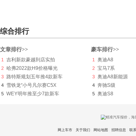
英菲尼迪
一汽
综合排行
依维柯
远程汽车
文章排行>>
豪车排行>>
远航汽车
1
吉利新款豪越到店实拍
1
奥迪A8
裕路
2
哈弗2022款H9价格曝光
2
宝马7系
3
路特斯规划五年推4款新车
3
奥迪A8新能源
云度新能源
4
雪铁龙“小号凡尔赛C5X
4
奔驰S级
云雀
5
WEY明年推至少7款新车
5
奥迪S8
驭胜
宇通
Z
网上车市
关于我们
网站地图
招聘信息
联