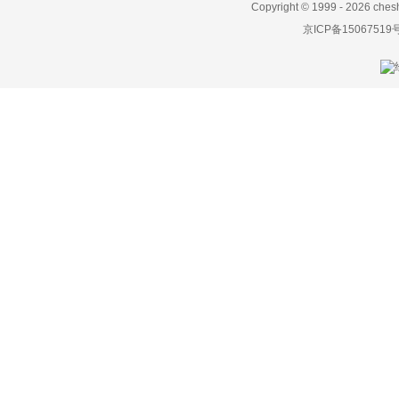
Copyright © 1999 -
2026 ches
Zenvo
京ICP备15067519
正道汽车
知豆
智己汽车
之诺
智行盒子
中国重汽VGV
中华
众泰
中兴
诸葛智能