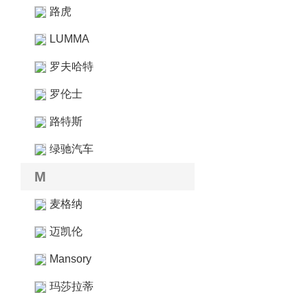
路虎
LUMMA
罗夫哈特
罗伦士
路特斯
绿驰汽车
M
麦格纳
迈凯伦
Mansory
玛莎拉蒂