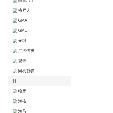
高合汽车
格罗夫
GMA
GMC
光冈
广汽传祺
观致
国机智骏
H
哈弗
海格
海马