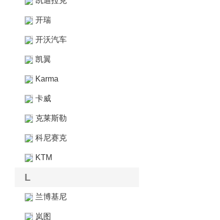
凯迪拉克
开瑞
开沃汽车
凯翼
Karma
卡威
克莱斯勒
科尼赛克
KTM
L
兰博基尼
岚图