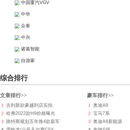
中国重汽VGV
中华
众泰
中兴
诸葛智能
自游家
综合排行
文章排行>>
豪车排行>>
1
吉利新款豪越到店实拍
1
奥迪A8
2
哈弗2022款H9价格曝光
2
宝马7系
3
路特斯规划五年推4款新车
3
奥迪A8新能源
4
雪铁龙“小号凡尔赛C5X
4
奔驰S级