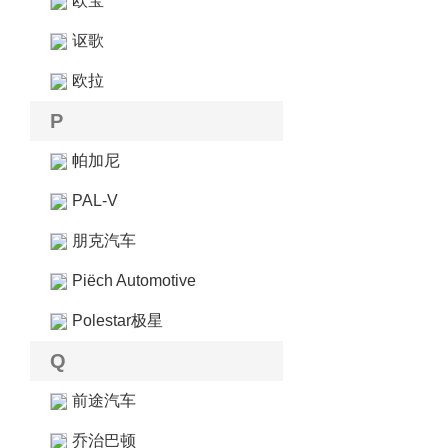
欧宝
讴歌
欧拉
P
帕加尼
PAL-V
朋克汽车
Piëch Automotive
Polestar极星
Q
前途汽车
乔治巴顿