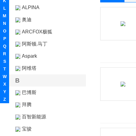
K
ALPINA
L
M
奥迪
N
O
ARCFOX极狐
P
阿斯顿.马丁
Q
R
Aspark
S
阿维塔
T
W
B
X
Y
巴博斯
Z
拜腾
百智新能源
宝骏