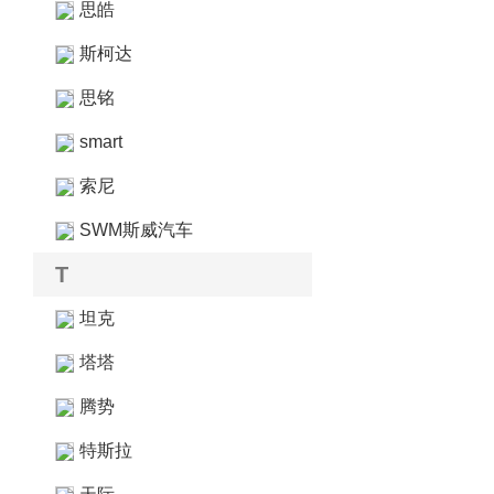
思皓
斯柯达
思铭
smart
索尼
SWM斯威汽车
T
坦克
塔塔
腾势
特斯拉