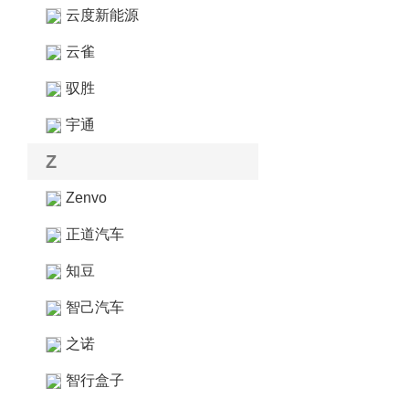
云度新能源
云雀
驭胜
宇通
Z
Zenvo
正道汽车
知豆
智己汽车
之诺
智行盒子