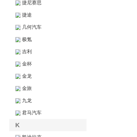
捷尼赛思
捷途
几何汽车
极氪
吉利
金杯
金龙
金旅
九龙
君马汽车
K