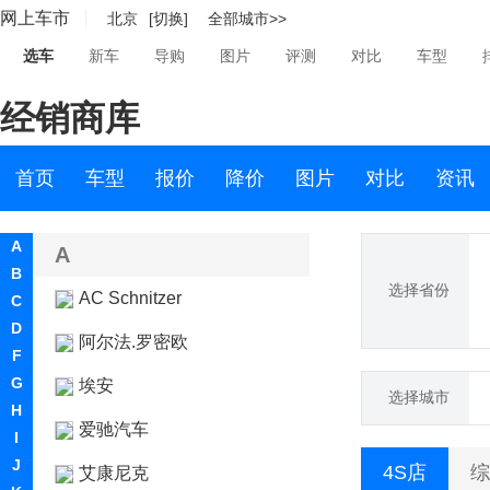
网上车市
北京
[切换]
全部城市>>
选车
新车
导购
图片
评测
对比
车型
经销商库
首页
车型
报价
降价
图片
对比
资讯
A
A
B
选择省份
AC Schnitzer
C
D
阿尔法.罗密欧
F
G
埃安
选择城市
H
爱驰汽车
I
J
4S店
综
艾康尼克