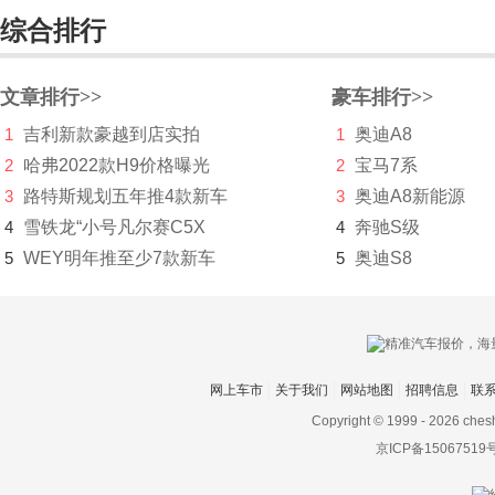
海格
综合排行
海马
哈雷
文章排行>>
豪车排行>>
1
吉利新款豪越到店实拍
1
奥迪A8
汉龙汽车
2
哈弗2022款H9价格曝光
2
宝马7系
汉腾
3
路特斯规划五年推4款新车
3
奥迪A8新能源
4
雪铁龙“小号凡尔赛C5X
合创
4
奔驰S级
5
WEY明年推至少7款新车
5
奥迪S8
恒驰
恒润汽车
恒天
网上车市
关于我们
网站地图
招聘信息
联
恒源电动汽车
Copyright © 1999 -
2026 ches
Hennessey
京ICP备15067519
合众汽车