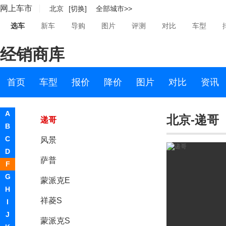
网上车市
北京
[切换]
全部城市>>
福迪
选车
新车
导购
图片
评测
对比
车型
福汽启腾
经销商库
福特
福田
首页
车型
报价
降价
图片
对比
资讯
福田汽车
A
北京-递哥
递哥
B
C
风景
D
萨普
F
G
蒙派克E
H
祥菱S
I
J
蒙派克S