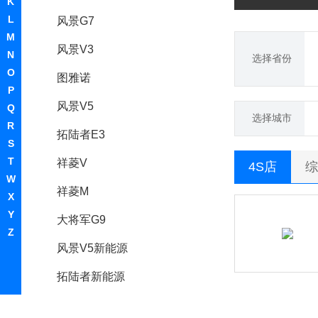
K
L
风景G7
M
风景V3
N
选择省份
O
图雅诺
P
风景V5
Q
选择城市
R
拓陆者E3
S
T
祥菱V
4S店
综
W
祥菱M
X
Y
大将军G9
Z
风景V5新能源
拓陆者新能源
风景G5