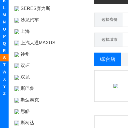
K
L
SERES赛力斯
M
选择省份
沙龙汽车
N
O
上海
P
选择城市
上汽大通MAXUS
Q
R
神州
S
综合店
T
双环
W
双龙
X
Y
斯巴鲁
Z
斯达泰克
思皓
斯柯达