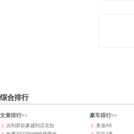
Y
野马
野马新能源
英菲尼迪
一汽
依维柯
远程汽车
远航汽车
综合排行
裕路
文章排行>>
豪车排行>>
云度新能源
1
吉利新款豪越到店实拍
1
奥迪A8
云雀
2
哈弗2022款H9价格曝光
2
宝马7系