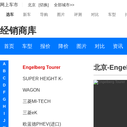
网上车市
北京
[切换]
全部城市>>
e-EVOLUTION 概念车
选车
新车
导购
图片
评测
对比
车型
Delica
经销商库
Xpander
Mirage
首页
车型
报价
降价
图片
对比
资讯
三菱 L200
A
北京-Engel
Engelberg Tourer
B
C
SUPER HEIGHT K-
D
WAGON
F
G
三菱MI-TECH
H
三菱eK
I
J
欧蓝德PHEV(进口)