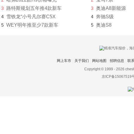
3
路特斯规划五年推4款新车
3
奥迪A8新能源
驭胜
4
雪铁龙“小号凡尔赛C5X
4
奔驰S级
宇通
5
WEY明年推至少7款新车
5
奥迪S8
Z
Zenvo
正道汽车
网上车市
关于我们
网站地图
招聘信息
联
知豆
Copyright © 1999 -
2026 ches
京ICP备15067519
智己汽车
之诺
智行盒子
中国重汽VGV
中华