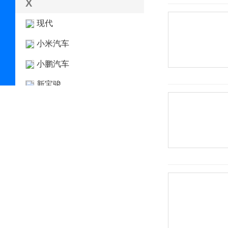
X
现代
小米汽车
小鹏汽车
新宝骏
星客特
星途
新凯
新特汽车
西雅特
雪佛兰
雪铁龙