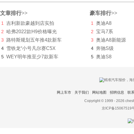
铃木
文章排行>>
豪车排行>>
零跑汽车
1
吉利新款豪越到店实拍
1
奥迪A8
领途汽车
2
哈弗2022款H9价格曝光
2
宝马7系
3
路特斯规划五年推4款新车
理念
3
奥迪A8新能源
4
雪铁龙“小号凡尔赛C5X
4
奔驰S级
林肯
5
WEY明年推至少7款新车
5
奥迪S8
LITE
理想
LOCAL MOTORS
网上车市
关于我们
网站地图
招聘信息
联
Lucid Motors
Copyright © 1999 -
2026 ches
京ICP备15067519
陆地方舟
陆风