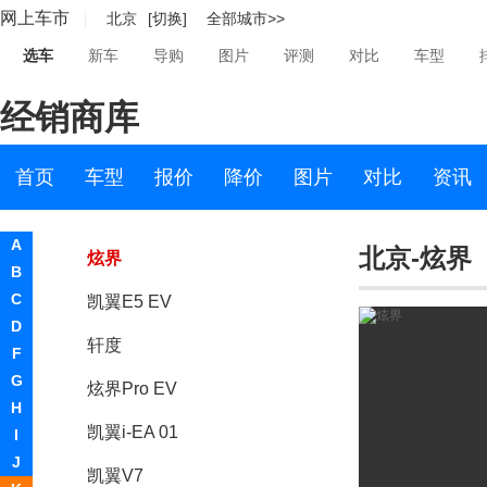
网上车市
北京
[切换]
全部城市>>
凯翼
选车
新车
导购
图片
评测
对比
车型
凯翼X7
经销商库
凯翼X5
凯翼X3
首页
车型
报价
降价
图片
对比
资讯
凯翼COWIN
A
北京-炫界
炫界
B
C
凯翼E5 EV
D
轩度
F
G
炫界Pro EV
H
凯翼i-EA 01
I
J
凯翼V7