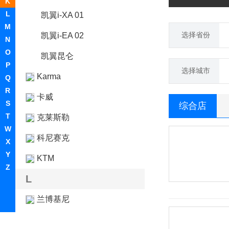
K
L
凯翼i-XA 01
M
选择省份
凯翼i-EA 02
N
O
凯翼昆仑
P
选择城市
Karma
Q
R
卡威
S
综合店
T
克莱斯勒
W
科尼赛克
X
Y
KTM
Z
L
兰博基尼
岚图