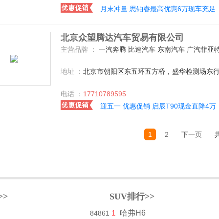
月末冲量 思铂睿最高优惠6万现车充足
北京众望腾达汽车贸易有限公司
主营品牌 ：
一汽奔腾 比速汽车 东南汽车 广汽菲亚特 长安福特 北汽福田 长安乘用车 一汽丰田 广汽丰田 哈弗汽车 凯迪拉克(国产) 长安铃木 陆风 一汽马自达 雪佛兰 北京现代 上汽荣威 东风雷诺 东风雪铁龙 宝骏汽车 北汽银翔 北汽绅宝 东风风行 一汽海马 东风本田 广汽传祺 北汽威旺 广汽本田 一
地址 ：
北京市朝阳区东五环五方桥，盛华检测场东行
电话 ：
17710789595
迎五一 优惠促销 启辰T90现金直降4万
1
2
下一页
>>
SUV排行>>
1
哈弗H6
84861