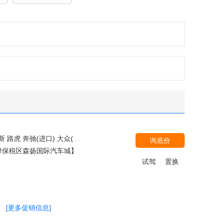
别克 一汽吉林 长安乘用车 东风悦达起亚 北京汽车 福汽启腾 北汽银翔 奇瑞汽车 野马汽车 三菱(进口) 东南汽车 比亚迪 一汽奔腾 江铃福特 江铃集团新能源 英菲尼迪 福迪 雪佛兰(进口) 厦门金龙 开瑞 郑州日产（东风风度） 力帆汽车 陆风 ALPINA 领途汽车 广汽三菱 上汽大众
询底价
津保税区森扬国际汽车城】
试驾
置换
|
[更多促销信息]