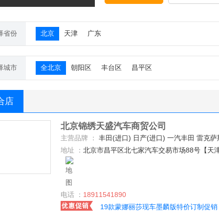
择省份
北京
天津
广东
择城市
全北京
朝阳区
丰台区
昌平区
合店
北京锦绣天盛汽车商贸公司
主营品牌 ：
丰田(进口) 日产(进口) 一汽丰田 雷克萨斯 路虎 奔驰(进口) 大众(进口) 凯迪拉克(进口) 福特(进口) 林肯 乔治巴顿 宾利 巴博斯 福建奔驰 奔驰-AMG GMC 玛莎拉蒂 迈巴赫 奇瑞捷豹路虎 宝马(进口) 劳斯莱斯 道奇(进口) 奥迪(进口) 北汽昌河 九龙汽车 光冈 帕加尼 克莱斯勒 保时捷 法拉利 东风日产 东风风光 东风风行 一汽海马 一汽欧朗 哈弗汽车 长安福特 东风悦达起亚 凯佰赫 福田汽车 凯迪拉克(国产) 恒天汽车 长安欧尚 华颂 兰博基尼 哈飞 
地址 ：
北京市昌平区北七家汽车交易市场88号【天
电话 ：
18911541890
19款蒙娜丽莎现车墨麟版特价订制促销