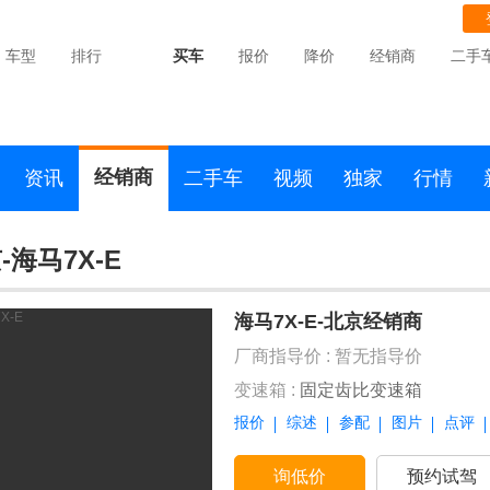
车型
排行
买车
报价
降价
经销商
二手
经销商
资讯
二手车
视频
独家
行情
-海马7X-E
海马7X-E-北京经销商
厂商指导价 :
暂无指导价
变速箱 :
固定齿比变速箱
报价
综述
参配
图片
点评
询低价
预约试驾