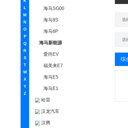
K
L
海马SG00
M
选
海马8S
N
O
海马6P
P
选
海马新能源
Q
R
爱尚EV
S
综
T
福美来E7
W
海马E5
X
Y
海马E1
Z
哈雷
汉龙汽车
汉腾