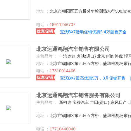
地址 ：
北京市朝阳区五方桥盛华检测场东行500加
电话 ：
18911246707
宝沃BX7活动促销优惠5.4万颜色齐全
北京运通鸿翔汽车销售有限公司
主营品牌 ：
一汽奥迪 奔驰(进口) 北京奔驰 路虎 悍马 宝马(进口) 保时捷 宾利 红旗 法拉利 布加迪 科尼赛克 北汽银翔 北汽威旺 东风本田 比亚迪 长安乘用车 广汽传祺 上汽大众 哈弗汽车 吉利汽车 陆风 众泰 奇瑞汽车 奇瑞捷豹路虎 宝沃汽车 郑州日产（东风风度） 东风启辰 宝骏汽车 北京 奥迪(进口) 广汽本田 东风标致 长城 丰田(进口) 大众(进口) 福建
地址 ：
北京市朝阳区东五环五方桥，盛华检测场东行
电话 ：
17310014466
宝沃BX7最高优惠5万，3月促销开售
北京运通鸿翔汽车销售服务有限公司
主营品牌 ：
斯柯达 宝骏汽车 丰田(进口) 东风日产 上汽荣威 江淮汽车 东风裕隆 别克 一汽丰田 捷豹 奇瑞汽车 猎豹汽车 北京奔驰 凯迪拉克(进口) 东风风行 北汽威旺 一汽马自达 北京现代 一汽海马 长安乘用车 
地址 ：
北京市朝阳区东五环五方桥，盛华检测场东行
电话 ：
17710440040