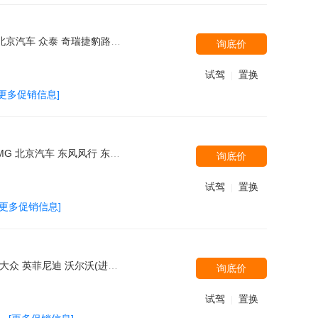
菱 大众(进口) 广汽讴歌 北京现代 雷克萨斯 吉利汽车 林肯 长安PSA 汉腾汽车 江铃汽车 华晨中华 东风裕隆 沃尔沃亚太 上汽大通 东风风光 一汽海马 奇瑞汽车 一汽奔腾 北汽绅宝 MINI 北汽威旺 斯巴鲁 MG 东风雪铁龙 江铃福特 比亚迪 东风风行
询底价
试驾
置换
|
[更多促销信息]
致(进口) 东南汽车 广汽丰田 长安福特 广汽本田 东风本田 Jeep 东风悦达起亚 奇瑞汽车 长城 雪佛兰 长安马自达 捷豹 北汽绅宝 东风风光 凯翼 北汽威旺 一汽海马 海马郑州 苏州金龙 潍柴汽车
询底价
试驾
置换
|
[更多促销信息]
汽车 北汽银翔 长城 菲斯科 光冈 奇瑞捷豹路虎 ALPINA 陆风 奔驰(进口) 宝马M BMW i 长安商用车 长安跨越 红旗 林肯 Jeep 日产(进口) 郑州日产 汉腾汽车 斯柯达(进口) 斯柯达 野马汽车 潍柴汽车 双龙汽车 上汽大通 华晨中华 东南三菱 广汽三菱 特斯拉 猎豹汽车 北汽威旺 广汽吉奥 观致 克莱斯勒 长安铃木 铃木(进口) 东风裕隆 郑州日产 东风风行 北汽绅宝
询底价
试驾
置换
|