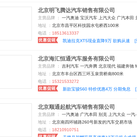
北京明飞腾达汽车销售有限公司
主营品牌 ：
一汽奥迪 宝沃汽车 上汽大众 广汽本田 北京汽车 众泰 奇瑞捷豹路虎 别克 长安乘用车 东风日产 广汽传祺 长安福特 凯迪拉克(国产) 华晨宝马 北京奔驰 广汽菲克 上汽荣威 东风英菲尼迪 东风启辰 雪佛兰 道奇(进口) 斯柯达 一汽-大众 长安马自达 东风标致 东风本田 江淮汽车 哈弗汽车 一汽丰田 福特(进口) 北汽银翔 东南汽车 陆风 观致 广汽丰田 东风雷诺 奇瑞捷豹路虎 一汽马自达 东风悦达起亚 广汽三
地址 ：
北京市昌平区科技园水屯桥西100米
电话 ：
18513613337
凯迪拉克XT5现金直降9万 欲购从速
北京海汇恒通汽车服务有限公司
主营品牌 ：
吉利汽车 一汽奔腾 北京现代 福建奔驰 MG 北京汽车 东风风行 东风日产 哈弗汽车 众泰 广汽传祺 上汽荣威 上汽大众 长安乘用车 宝沃汽车 一汽马自达 宝骏汽车 一汽-大众 长安商用车 一汽丰田 别克 中兴 华晨中华 江铃汽车 知豆 永源 南京依维柯 天津一汽 一汽吉林 奥迪(进口) 一汽奥迪 华晨宝马 东风标致 标
地址 ：
北京市丰台区西三环玉泉营桥南800米
电话 ：
15321533272
新款宝骏560 特价优惠4万 分期免息
北京顺通起航汽车销售有限公司
主营品牌 ：
一汽奥迪 广汽本田 别克 上汽大众 一汽-大众 英菲尼迪 沃尔沃(进口) 东风悦达起亚 东风日产 路虎 雷克萨斯 凯迪拉克(进口) 凯迪拉克(国产) 奇瑞捷豹路虎 捷豹 悍马 福特(进口) 一汽丰田 广汽丰田 法拉利 大众(进口) 宾利 宝马(进口) 华晨宝马 东风本田 奥迪(进口) 宝沃汽车 保时捷 一汽奔腾 标致(进口) 东风标致 比亚迪 长安乘用车 宝骏汽车 哈弗汽车 广汽传祺 一汽海马 马自达(进口) 长安马自达 一汽马自达 东风启辰 奇瑞汽车 北京现代 现代(进口) 雪佛兰(进口) 雪佛兰 东风英菲尼迪 众泰 丰田(进口) 起亚(进口) 长安福特 江铃福特 别克(进口) 道奇(进口) 菲亚特(进口) 三菱(进口) 斯巴鲁 北京
地址 ：
北京南四环辅路260号新发的汽车交易市场
电话 ：
18210910751