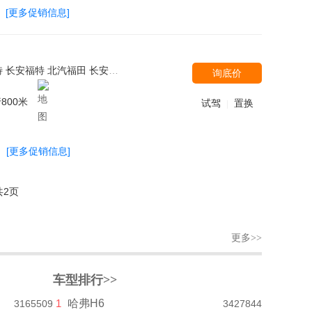
[更多促销信息]
汽-大众 上汽大众 宝沃汽车 江淮汽车 吉利汽车 东风风神 北京汽车 别克 东风风光 众泰 东风启辰 长安商用车 比亚迪 华晨宝马 Jeep 东风悦达起亚 英菲尼迪 东风日产 上汽大通
询底价
800米
试驾
置换
|
[更多促销信息]
共2页
更多>>
车型排行>>
1
哈弗H6
3165509
3427844