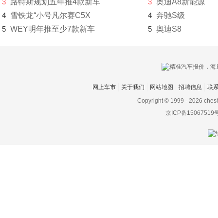
3
路特斯规划五年推4款新车
3
奥迪A8新能源
雷丁
4
雪铁龙“小号凡尔赛C5X
4
奔驰S级
雷克萨斯
5
WEY明年推至少7款新车
5
奥迪S8
雷诺
LEVC
莲花汽车
网上车市
关于我们
网站地图
招聘信息
联
Copyright © 1999 -
2026 ches
猎豹
京ICP备15067519
力帆
凌宝汽车
领克
铃木
零跑汽车