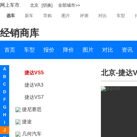
网上车市
北京
[切换]
全部城市>>
江铃集团新能源
选车
新车
导购
图片
评测
对比
车型
集度
经销商库
捷豹
捷达
首页
车型
报价
降价
图片
对比
资讯
一汽-大众捷达
A
北京-捷达V
捷达VS5
B
C
捷达VA3
D
捷达VS7
F
G
捷尼赛思
H
捷途
I
J
几何汽车