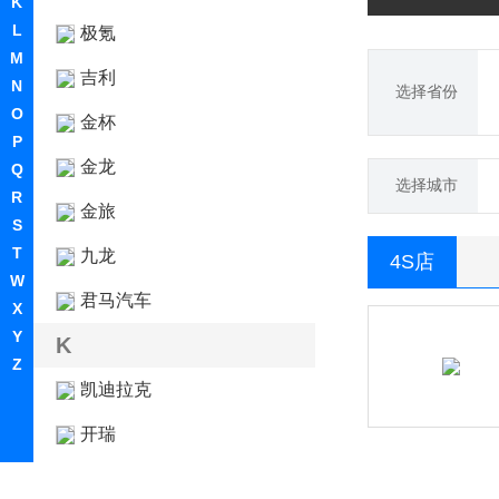
K
L
极氪
M
吉利
N
选择省份
O
金杯
P
金龙
Q
选择城市
R
金旅
S
T
九龙
4S店
W
君马汽车
X
Y
K
Z
凯迪拉克
开瑞
开沃汽车