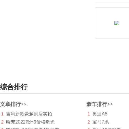
凯翼
Karma
卡威
克莱斯勒
科尼赛克
KTM
L
综合排行
兰博基尼
岚图
文章排行>>
豪车排行>>
劳斯莱斯
1
吉利新款豪越到店实拍
1
奥迪A8
雷达汽车
2
哈弗2022款H9价格曝光
2
宝马7系