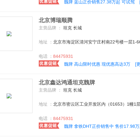
魏牌 蓝山正价销售27.38万起 可试驾
北京博瑞顺腾
主营品牌 ：
坦克 长城
地址 ：
北京市海淀区清河安宁庄村南22号楼一层1-6
电话 ：
84475931
魏牌 高山限时优惠 现优惠高达3万
[
北京鑫达鸿通坦克魏牌
主营品牌 ：
坦克 长城
地址 ：
北京市密云区工业开发区内（01653）1幢1层
电话 ：
84475931
魏牌 拿铁DHT正价销售中 售价17.98