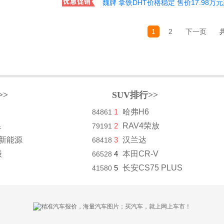
魏牌 拿铁DHT价格稳定 售价17.98万
1
2
下一页
>>
SUV排行>>
1
哈弗H6
84861
系
2
RAV4荣放
79191
8新能源
3
汉兰达
68418
级
4
本田CR-V
66528
5
长安CS75 PLUS
41580