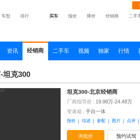
车型
排行
买车
报价
降价
经销商
二手
经销商
资讯
二手车
视频
独家
行情
-坦克300
坦克300-北京经销商
厂商指导价 :
19.98万-24.48万
变速箱 :
手自一体
报价
综述
参配
图片
点评
询低价
预约试驾