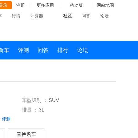
登录
注册
更多应用
移动版
网站地图
车
行情
计算器
社区
问答
论坛
新车
评测
问答
排行
论坛
车型级别 ：
SUV
排量 ：
3L
评测
置换购车