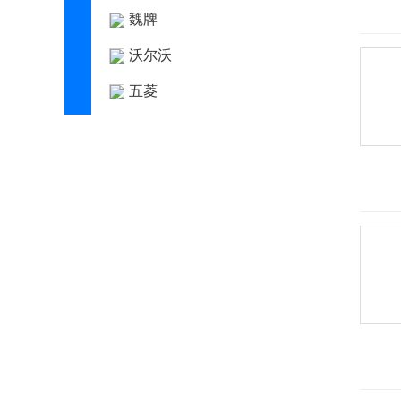
魏牌
沃尔沃
五菱
五十铃
X
现代
小米汽车
小鹏汽车
新宝骏
星客特
星途