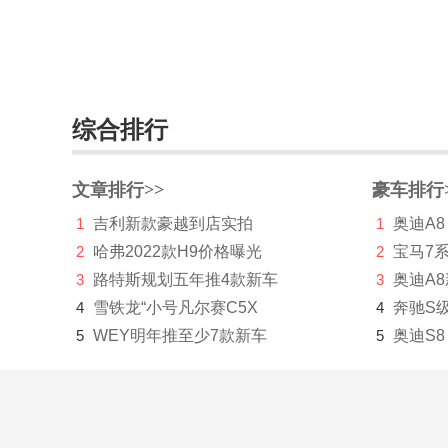
综合排行
文章排行>>
豪车排行
1
吉利新款豪越到店实拍
1
奥迪A8
2
哈弗2022款H9价格曝光
2
宝马7
3
路特斯规划五年推4款新车
3
奥迪A
4
雪铁龙“小号凡尔赛C5X
4
奔驰S
5
WEY明年推至少7款新车
5
奥迪S8