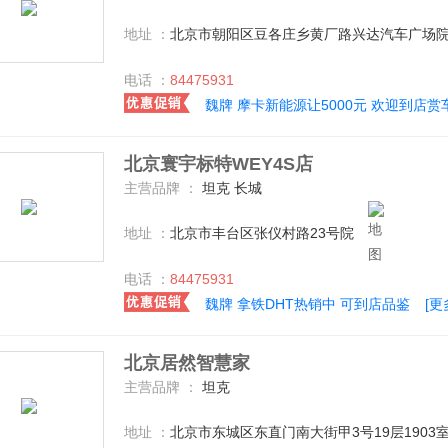
地址 ：
北京市朝阳区豆各庄乡黄厂路兴达汽车广场院
电话 ：
84475931
魏牌 摩卡新能源让5000元 欢迎到店赏
北京寰宇标特WEY4S店
主营品牌 ：
坦克 长城
地址 ：
北京市丰台区张仪村路23号院
电话 ：
84475931
魏牌 拿铁DHT热销中 可到店品鉴
[更
北京居然智慧家
主营品牌 ：
坦克
地址 ：
北京市东城区东直门南大街甲3号19层1903