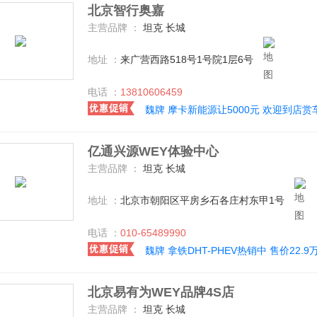
北京智行奥嘉
主营品牌 ：
坦克 长城
地址 ：
来广营西路518号1号院1层6号
电话 ：
13810606459
魏牌 摩卡新能源让5000元 欢迎到店赏
亿通兴源WEY体验中心
主营品牌 ：
坦克 长城
地址 ：
北京市朝阳区平房乡石各庄村东甲1号
电话 ：
010-65489990
魏牌 拿铁DHT-PHEV热销中 售价22.9
北京易有为WEY品牌4S店
主营品牌 ：
坦克 长城