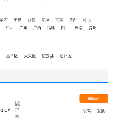
蒙古
宁夏
新疆
青海
甘肃
陕西
河北
江西
广东
广西
福建
四川
云南
贵州
区
昌平区
大兴区
密云县
通州区
询底价
1-1号
试驾
置换
|