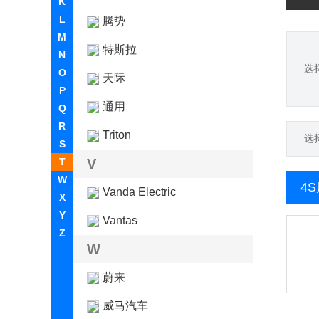
K
L
腾势
M
特斯拉
N
选
O
天际
P
通用
Q
R
Triton
选
S
T
V
W
4
Vanda Electric
X
Y
Vantas
Z
W
蔚来
威马汽车