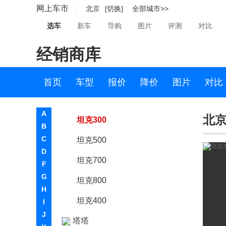
网上车市
北京
[切换]
全部城市>>
SWM斯威汽车
选车
新车
导购
图片
评测
对比
T
经销商库
坦克
坦克
首页
车型
报价
降价
图片
对比
坦克500新能源
A
北京
坦克300
B
C
坦克500
D
坦克700
F
G
坦克800
H
坦克400
I
J
塔塔