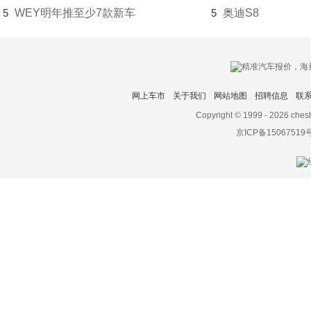
5
WEY明年推至少7款新车
5
奥迪S8
金龙
金旅
九龙
网上车市
关于我们
网站地图
招聘信息
联
君马汽车
Copyright © 1999 -
2026 ches
K
京ICP备15067519
凯迪拉克
开瑞
开沃汽车
凯翼
Karma
卡威