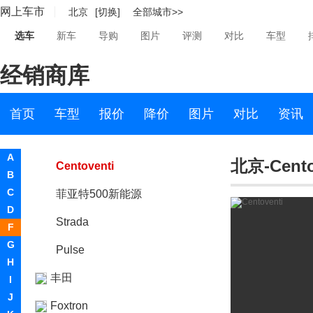
网上车市
北京
[切换]
全部城市>>
菲亚特500X
选车
新车
导购
图片
评测
对比
车型
菲亚特124
经销商库
Cronos
Fastback Concept
首页
车型
报价
降价
图片
对比
资讯
Argo
A
北京-Cento
Centoventi
B
C
菲亚特500新能源
D
Strada
F
G
Pulse
H
丰田
I
J
Foxtron