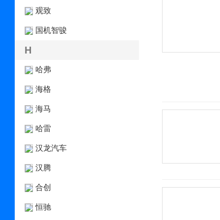
观致
国机智骏
H
哈弗
海格
海马
哈雷
汉龙汽车
汉腾
合创
恒驰