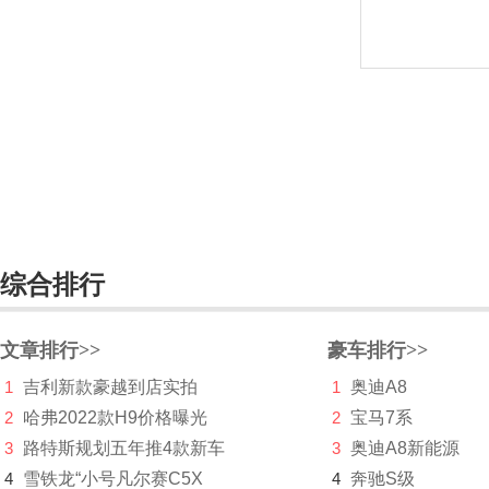
江铃
江铃集团新能源
集度
捷豹
捷达
捷尼赛思
综合排行
捷途
几何汽车
文章排行>>
豪车排行>>
1
吉利新款豪越到店实拍
1
奥迪A8
极氪
2
哈弗2022款H9价格曝光
2
宝马7系
吉利
3
路特斯规划五年推4款新车
3
奥迪A8新能源
金杯
4
雪铁龙“小号凡尔赛C5X
4
奔驰S级