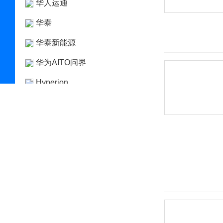
华人运通
华泰
华泰新能源
华为AITO问界
Hyperion
I
Icona
IONIQ艾尼氪
Italdesign
J
Jeep
江淮