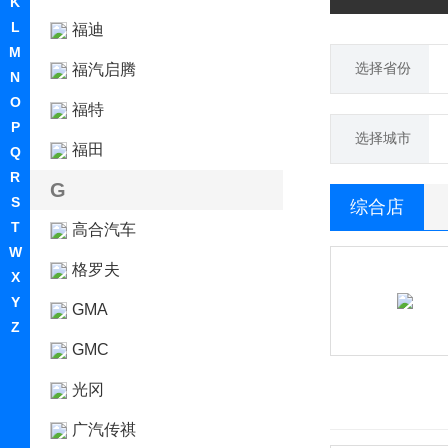
K
L
福迪
M
选择省份
福汽启腾
N
O
福特
P
选择城市
福田
Q
R
G
S
综合店
T
高合汽车
W
格罗夫
X
Y
GMA
Z
GMC
光冈
广汽传祺