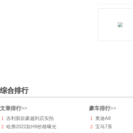
起亚EV9
R
日产
Rimac
Rivian
荣威
瑞驰新能源
瑞风汽车
综合排行
睿蓝汽车
文章排行>>
豪车排行>>
锐马克
1
吉利新款豪越到店实拍
1
奥迪A8
瑞麒
2
哈弗2022款H9价格曝光
2
宝马7系