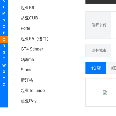
K
L
起亚K9
M
起亚CUB
N
选择省份
O
Forte
P
起亚K5（进口）
Q
R
GT4 Stinger
选择城市
S
T
Optima
W
4S店
综
Stonic
X
Y
斯汀格
Z
起亚Telluride
起亚Ray
ProCeed