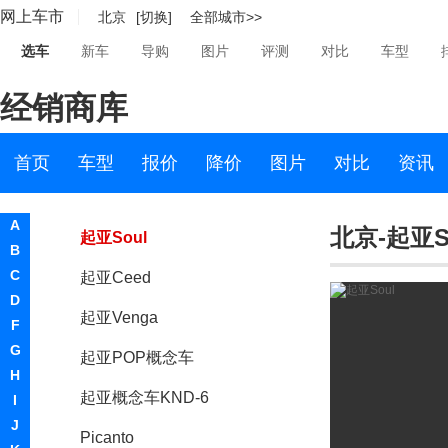
网上车市
北京
[切换]
全部城市>>
嘉华(进口)
选车
新车
导购
图片
评测
对比
车型
狮跑Sportage(进口)
经销商库
霸锐
起亚RIO
首页
车型
报价
降价
图片
对比
资讯
凯尊
A
北京-起亚S
起亚Soul
B
C
起亚Ceed
D
起亚Venga
F
G
起亚POP概念车
H
起亚概念车KND-6
I
J
Picanto