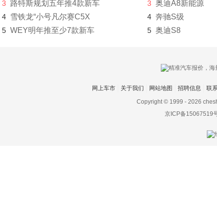
S
3
路特斯规划五年推4款新车
3
奥迪A8新能源
4
雪铁龙“小号凡尔赛C5X
4
奔驰S级
萨博
5
WEY明年推至少7款新车
5
奥迪S8
赛麟
三菱
SERES赛力斯
网上车市
关于我们
网站地图
招聘信息
联
沙龙汽车
Copyright © 1999 -
2026 ches
京ICP备15067519
上海
上汽大通MAXUS
神州
双环
双龙
斯巴鲁