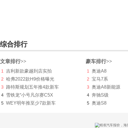
云动双擎概念车
丰田FCV
FV2
综合排行
丰田FT-HT
丰田C-HR(进口)
文章排行>>
豪车排行>>
i-Road
1
吉利新款豪越到店实拍
1
奥迪A8
丰田LQ
2
哈弗2022款H9价格曝光
2
宝马7系
3
路特斯规划五年推4款新车
3
奥迪A8新能源
Mirai
4
雪铁龙“小号凡尔赛C5X
4
奔驰S级
ALLION（海外）
5
WEY明年推至少7款新车
5
奥迪S8
Avalon
Fine-Comfort Ride概念车