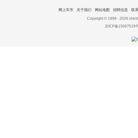
Wonder-Capsule
网上车市
关于我们
网站地图
招聘信息
联
Concept
Copyright © 1999 -
2026 ches
京ICP备15067519
LCV Athleteic Tourer
Concept
LCV Business Lounge
Concept
LCV D-Cargo Concept
Concept-i Ride概念车
GR HV SPORTS概念车
Tj Cruiser
Supra