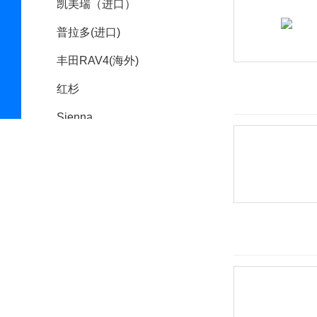
凯美瑞（进口）
普拉多(进口)
丰田RAV4(海外)
红杉
Sienna
汉兰达(进口)
丰巢概念车
普锐斯（海外）
丰田S-FR
威飒(进口)
Fortuner
丰田Aygo