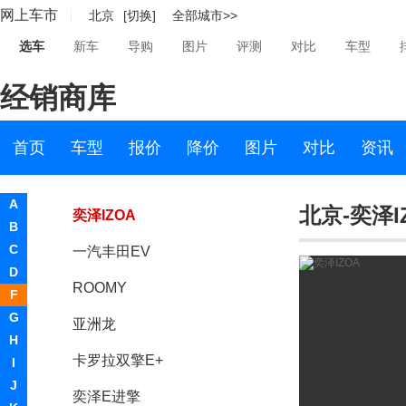
网上车市
北京
[切换]
全部城市>>
普锐斯
选车
新车
导购
图片
评测
对比
车型
卡罗拉
经销商库
RAV4荣放
朗世
首页
车型
报价
降价
图片
对比
资讯
威驰FS
A
北京-奕泽I
奕泽IZOA
B
C
一汽丰田EV
D
ROOMY
F
G
亚洲龙
H
卡罗拉双擎E+
I
J
奕泽E进擎