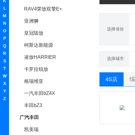
K
L
RAV4荣放双擎E+
M
亚洲狮
N
选择省份
O
皇冠陆放
P
柯斯达新能源
Q
R
凌放HARRIER
选择城市
S
T
卡罗拉锐放
W
4S店
综
格瑞维亚
X
Y
一汽丰田bZ4X
Z
丰田bZ3
广汽丰田
凯美瑞