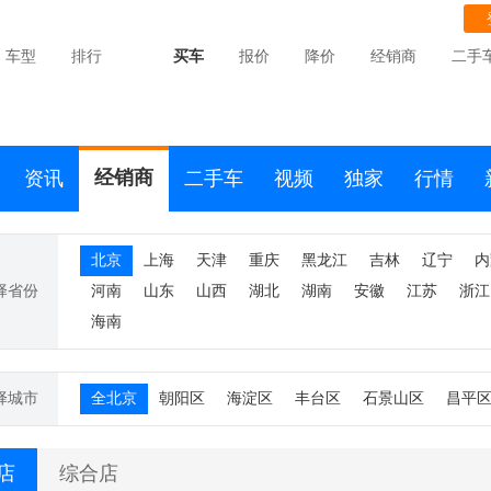
车型
排行
买车
报价
降价
经销商
二手
经销商
资讯
二手车
视频
独家
行情
北京
上海
天津
重庆
黑龙江
吉林
辽宁
内
择省份
河南
山东
山西
湖北
湖南
安徽
江苏
浙江
海南
择城市
全北京
朝阳区
海淀区
丰台区
石景山区
昌平
S店
综合店