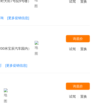
时大街7号院9号楼）
试驾
置换
|
垂询
[更多促销信息]
询底价
200米宝辰汽车园内）
试驾
置换
|
万
[更多促销信息]
询底价
）
试驾
置换
|