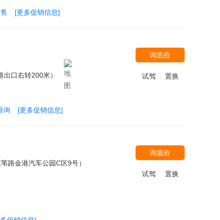
起售
[更多促销信息]
询底价
路出口右转200米）
试驾
置换
|
垂询
[更多促销信息]
询底价
苇路金港汽车公园C区9号）
试驾
置换
|