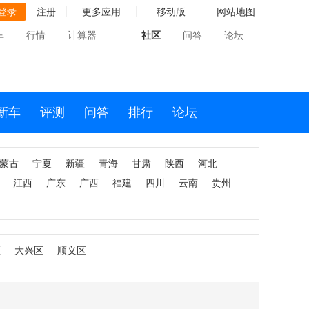
登录
注册
更多应用
移动版
网站地图
车
行情
计算器
社区
问答
论坛
新车
评测
问答
排行
论坛
蒙古
宁夏
新疆
青海
甘肃
陕西
河北
江西
广东
广西
福建
四川
云南
贵州
区
大兴区
顺义区