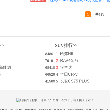
捷豹F-PACE欢迎垂询 30万元起售
[
1
共1页
>>
SUV排行>>
1
哈弗H6
84861
系
2
RAV4荣放
79191
8新能源
3
汉兰达
68418
级
4
本田CR-V
66528
5
长安CS75 PLUS
41580