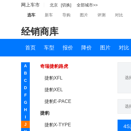
网上车市
北京
[切换]
全部城市>>
江淮
选车
新车
导购
图片
评测
对比
江铃
经销商库
江铃集团新能源
集度
首页
车型
报价
降价
图片
对比
捷豹
A
奇瑞捷豹路虎
B
选
捷豹XFL
C
D
捷豹XEL
F
捷豹E-PACE
G
选
H
捷豹
I
J
捷豹X-TYPE
4