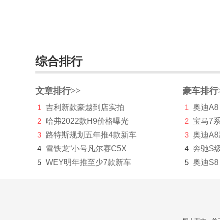
铃木
零跑汽车
领途汽车
综合排行
理念
文章排行>>
豪车排行
林肯
1
吉利新款豪越到店实拍
1
奥迪A8
LITE
2
哈弗2022款H9价格曝光
2
宝马7
理想
3
路特斯规划五年推4款新车
3
奥迪A
4
雪铁龙“小号凡尔赛C5X
4
奔驰S
LOCAL MOTORS
5
WEY明年推至少7款新车
5
奥迪S8
Lucid Motors
陆地方舟
陆风