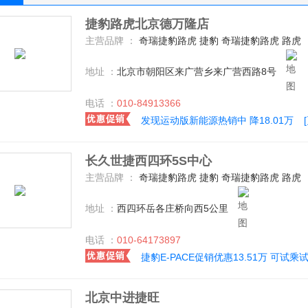
捷豹路虎北京德万隆店
主营品牌 ：
奇瑞捷豹路虎 捷豹 奇瑞捷豹路虎 路虎
地址 ：
北京市朝阳区来广营乡来广营西路8号
电话 ：
010-84913366
发现运动版新能源热销中 降18.01万
长久世捷西四环5S中心
主营品牌 ：
奇瑞捷豹路虎 捷豹 奇瑞捷豹路虎 路虎
地址 ：
西四环岳各庄桥向西5公里
电话 ：
010-64173897
捷豹E-PACE促销优惠13.51万 可试乘
北京中进捷旺