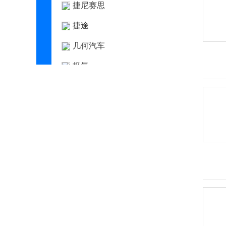
捷尼赛思
捷途
几何汽车
极氪
吉利
金杯
金龙
金旅
九龙
君马汽车
K