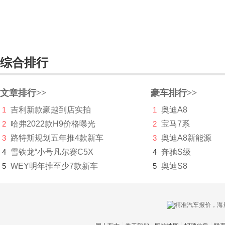
林肯
LITE
理想
综合排行
LOCAL MOTORS
文章排行>>
豪车排行>>
Lucid Motors
1
吉利新款豪越到店实拍
1
奥迪A8
陆地方舟
2
哈弗2022款H9价格曝光
2
宝马7系
陆风
3
路特斯规划五年推4款新车
3
奥迪A8新能源
4
雪铁龙“小号凡尔赛C5X
4
奔驰S级
路虎
5
WEY明年推至少7款新车
5
奥迪S8
LUMMA
罗夫哈特
罗伦士