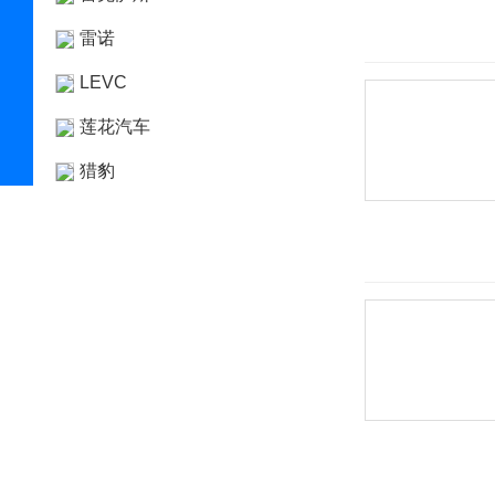
雷诺
LEVC
莲花汽车
猎豹
力帆
凌宝汽车
领克
铃木
零跑汽车
领途汽车
理念