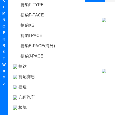
K
捷豹F-TYPE
L
M
捷豹F-PACE
N
捷豹XS
O
P
捷豹I-PACE
Q
R
捷豹E-PACE(海外)
S
捷豹J-PACE
T
W
捷达
X
捷尼赛思
Y
Z
捷途
几何汽车
极氪