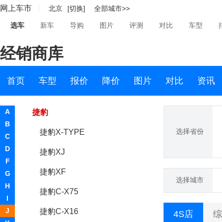
网上车市
北京
[切换]
全部城市>>
捷豹
选车
新车
导购
图片
评测
对比
车型
奇瑞捷豹路虎
经销商库
捷豹XFL
捷豹XEL
首页
车型
报价
降价
图片
对比
资讯
捷豹E-PACE
A
捷豹
B
选择省份
捷豹X-TYPE
C
D
捷豹XJ
F
捷豹XF
G
选择城市
H
捷豹C-X75
I
J
捷豹C-X16
4S店
综