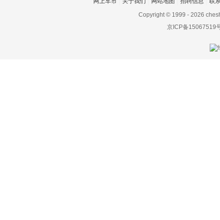
网上车市
关于我们
网站地图
招聘信息
联
路特斯
Copyright © 1999 -
2026 ches
京ICP备15067519
绿驰汽车
M
麦格纳
迈凯伦
Mansory
玛莎拉蒂
马自达
Micro
名爵
MINI