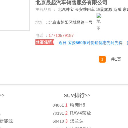
北京晟起汽车销售服务有限公司
主营品牌 ：
北汽绅宝 长安乘用车 华晨鑫源-斯威 东风风行 东风风光 众泰 东南汽车 北汽威旺 长安商用车 宝骏汽车 海马郑州 比亚迪 吉利
地址 ：
北京市朝阳区城昌路一号
电话 ：
17710579187
近日 宝骏560限时促销优惠先到先得
1
共1页
>>
SUV排行>>
1
哈弗H6
84861
系
2
RAV4荣放
79191
8新能源
3
汉兰达
68418