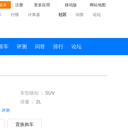
登录
注册
更多应用
移动版
网站地图
车
行情
计算器
社区
问答
论坛
新车
评测
问答
排行
论坛
车型级别 ：
SUV
排量 ：
2L
评测
置换购车