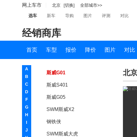
网上车市
北京
[切换]
全部城市>>
SWM斯威汽车
选车
新车
导购
图片
评测
对比
SWM斯威汽车
经销商库
斯威X7
斯威X3
首页
车型
报价
降价
图片
对比
斯威EROE概念车
A
北京
斯威G01
B
C
斯威S401
D
斯威G05
F
G
SWM斯威X2
H
钢铁侠
I
J
SWM斯威大虎