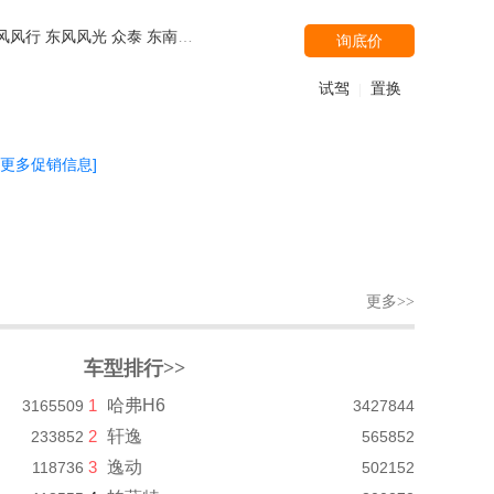
汽车 上汽通用五菱 奇瑞汽车 郑州日产（东风风度） 陆风 Jeep 凯迪拉克(国产)
询底价
试驾
置换
|
[更多促销信息]
更多>>
车型排行>>
1
哈弗H6
3165509
3427844
2
轩逸
233852
565852
3
逸动
118736
502152