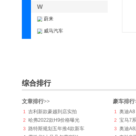
W
蔚来
威马汽车
魏牌
沃尔沃
五菱
五十铃
综合排行
X
文章排行>>
豪车排行
现代
1
吉利新款豪越到店实拍
1
奥迪A8
小米汽车
2
哈弗2022款H9价格曝光
2
宝马7
小鹏汽车
3
路特斯规划五年推4款新车
3
奥迪A