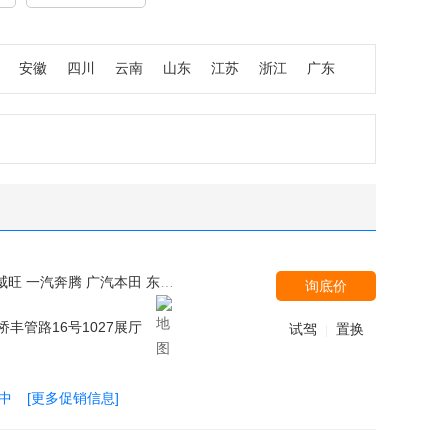
安徽
四川
云南
山东
江苏
浙江
广东
拉克(国产) 华晨鑫源-斯威 北京现代 一汽-大众 上汽大众 别克 长安跨越 北汽银翔 比亚迪 汉腾汽车 长安商用车 东风风神 黄海 江淮汽车 东风启辰 金杯 福田伽途 北汽福田 华晨宝马 福汽启腾 华泰汽车 长安PSA
询底价
桥丰管路16号1027展厅
试驾
置换
|
中
[更多促销信息]