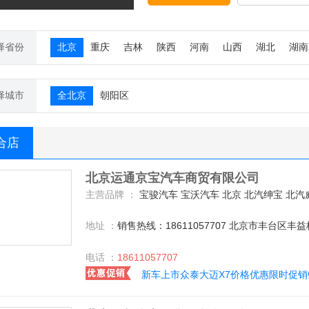
择省份
北京
重庆
吉林
陕西
河南
山西
湖北
湖南
择城市
全北京
朝阳区
合店
北京运通京宝汽车商贸有限公司
主营品牌 ：
宝骏汽车 宝沃汽车 北京 北汽绅宝 北汽威旺 一汽奔腾 广汽本田 东风本田 东风标致 长安乘用车 广汽传祺 观致 Jeep 东南汽车 陆风 众泰 哈弗汽车 一汽丰田 广汽丰田 吉利汽车 广汽菲克 东风雷诺 猎豹汽车 一汽马自达 东风悦达起亚 东风日产 上汽荣威 沃尔沃亚太 上汽通用五菱 雪佛兰 东风雪铁龙 一汽吉林 东风风光 东风风行 凯迪
地址 ：
销售热线：18611057707 北京市丰台区丰益
电话 ：
18611057707
新车上市众泰大迈X7价格优惠限时促销