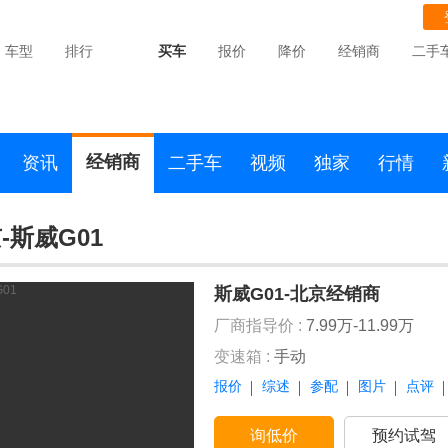
车型
排行
买车
报价
降价
经销商
二手
经销商
资讯
二手车
视频
独家
行情
-斯威G01
斯威G01-北京经销商
厂商指导价 :
7.99万-11.99万
变速箱 :
手动
报价
综述
参配
图片
点评
询低价
预约试驾