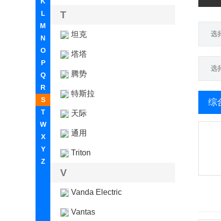
K
L
T
M
选
坦克
N
O
塔塔
P
选
腾势
Q
R
特斯拉
S
综
T
天际
W
通用
X
Y
Triton
Z
V
Vanda Electric
Vantas