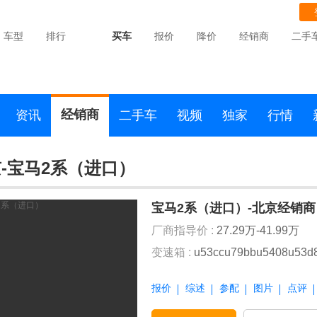
车型
排行
买车
报价
降价
经销商
二手
经销商
资讯
二手车
视频
独家
行情
-宝马2系（进口）
宝马2系（进口）-北京经销商
厂商指导价 :
27.29万-41.99万
变速箱 :
u53ccu79bbu5408u53d
报价
综述
参配
图片
点评