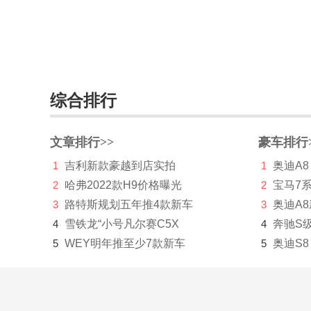
北汽幻速
北汽瑞翔
北汽威旺
综合排行
北汽新能源
北汽制造
文章排行>>
豪车排行
奔驰
1
吉利新款豪越到店实拍
1
奥迪A8
2
哈弗2022款H9价格曝光
2
宝马7
奔腾
3
路特斯规划五年推4款新车
3
奥迪A
本田
4
雪铁龙“小号凡尔赛C5X
4
奔驰S
BeyonCa
5
WEY明年推至少7款新车
5
奥迪S8
标致
比德文汽车