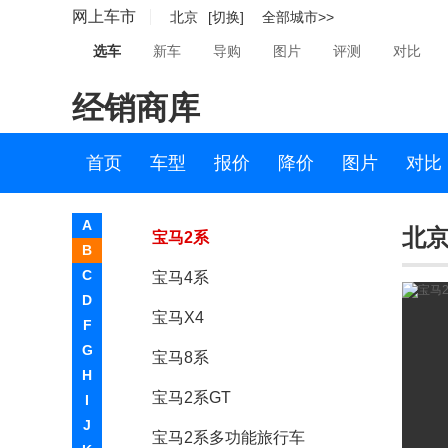
网上车市
北京
[切换]
全部城市>>
i Hydrogen NEXT
选车
新车
导购
图片
评测
对比
Active E
经销商库
EfficientDynamics
ConnectedDrive
首页
车型
报价
降价
图片
对比
宝马Z2
A
北京
宝马2系
B
C
宝马4系
D
宝马X4
F
G
宝马8系
H
宝马2系GT
I
J
宝马2系多功能旅行车