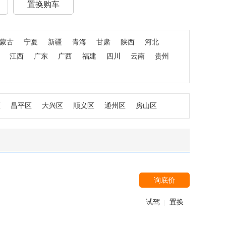
置换购车
蒙古
宁夏
新疆
青海
甘肃
陕西
河北
江西
广东
广西
福建
四川
云南
贵州
区
昌平区
大兴区
顺义区
通州区
房山区
询底价
试驾
置换
|