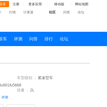
登录
注册
更多应用
移动版
网站地图
车
行情
计算器
社区
问答
论坛
新车
评测
问答
排行
论坛
车型级别 ：
紧凑型车
8u901fu5668
排量 ：
2L
评测