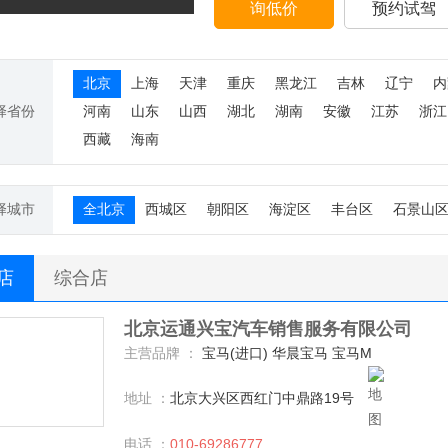
询低价
预约试驾
北京
上海
天津
重庆
黑龙江
吉林
辽宁
内
择省份
河南
山东
山西
湖北
湖南
安徽
江苏
浙江
西藏
海南
择城市
全北京
西城区
朝阳区
海淀区
丰台区
石景山
S店
综合店
北京运通兴宝汽车销售服务有限公司
主营品牌 ：
宝马(进口) 华晨宝马 宝马M
地址 ：
北京大兴区西红门中鼎路19号
电话 ：
010-69286777