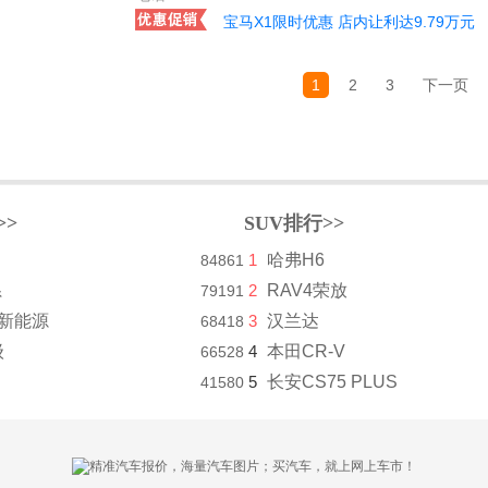
宝马X1限时优惠 店内让利达9.79万元
1
2
3
下一页
>>
SUV排行>>
1
哈弗H6
84861
系
2
RAV4荣放
79191
8新能源
3
汉兰达
68418
级
4
本田CR-V
66528
5
长安CS75 PLUS
41580