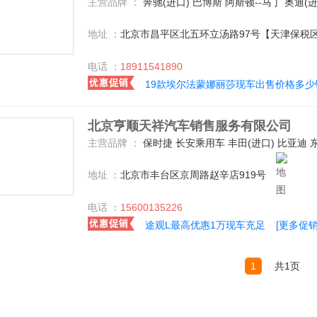
主营品牌 ：
奔驰(进口) 巴博斯 阿斯顿--马丁 奥迪(进口) 宝马(进口) BMW i 福建奔驰 奔驰-迈巴赫 宾利 道奇(进口) 丰田(进口) 一汽丰田 福特(进口) 凯迪拉克(进口) 路虎 玛莎拉蒂 日产(进口) 特斯拉 迈凯伦 林肯 保时捷 卡尔森 雷克萨斯 劳斯莱斯 GMC 北京-戴克 法拉利 东风日产 兰博基尼 北京汽车 郑州日产 凯翼 上汽大众 英菲尼迪 瑞麒 宝沃汽车 哈弗汽车 福迪 北汽绅宝 克莱斯勒 比速汽车 中兴 众泰 成功汽车 罗伦
地址 ：
北京市昌平区北五环立汤路97号【天津保税
电话 ：
18911541890
19款埃尔法蒙娜丽莎现车出售价格多少
北京亨顺天祥汽车销售服务有限公司
主营品牌 ：
保时捷 长安乘用车 丰田(进口) 比亚迪 东风悦达起亚 捷豹 凯迪拉克(进口) 克莱斯勒 摩根 起亚(进口) 别克 一汽奥迪 华晨宝马 一汽丰田 上汽大众 一汽-大众 东风标致 凯迪拉克(国产) 北京奔驰 广汽本田 东风本田 长安福特 广汽丰田 长安马自达 一汽马自达 一汽奔腾 宝骏汽车 北京 哈弗汽车 北汽绅宝 北汽银翔 宝沃汽车 法拉利 北汽威旺 本田(进口) 标致(进口) 宾利 奥迪(进口) 阿斯顿-马丁 宝马(进口) BMW i 宝马M 奔驰(进口) 别克(进口) 道奇(进口) 英菲尼迪 奔驰-AMG 福特(进口) 斯巴鲁 奇瑞捷豹路虎 东风英菲尼迪 沃尔沃(进口) 东风日产 林肯 雷克萨斯 吉利汽车 斯柯达 三菱(进口) 奇瑞捷豹路虎 长安铃木 昌河 GMC Jeep 金杯 东南汽车
地址 ：
北京市丰台区京周路赵辛店919号
电话 ：
15600135226
途观L最高优惠1万现车充足
[更多促销
1
共1页