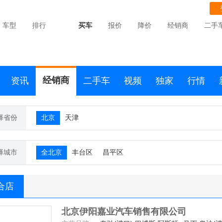
车型
排行
买车
报价
降价
经销商
二手
经销商
资讯
二手车
视频
独家
行情
择省份
北京
天津
择城市
全北京
丰台区
昌平区
合店
北京伊阳嘉业汽车销售有限公司