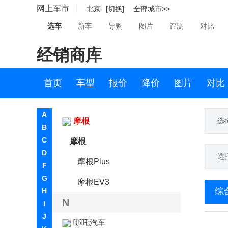
网上车市
北京
[切换]
全部城市>>
马自达
选车
新车
导购
图片
评测
对比
Micro
经销商库
名爵
MINI
首页
车型
报价
降价
图片
对比
摩登汽车
A
摩根
选
B
C
摩根
D
选
摩根Plus
F
G
摩根EV3
综
H
N
I
J
哪吒汽车