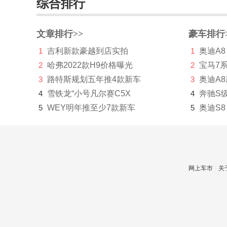
综合排行
Polestar极星
Q
文章排行>>
豪车排行
1
吉利新款豪越到店实拍
1
奥迪A8
前途汽车
2
哈弗2022款H9价格曝光
2
宝马7
乔治巴顿
3
路特斯规划五年推4款新车
3
奥迪A
启辰
4
雪铁龙“小号凡尔赛C5X
4
奔驰S
5
WEY明年推至少7款新车
5
奥迪S8
奇点汽车
骐铃
奇鲁汽车
网上车市
关
轻橙时代
庆铃汽车
清源汽车