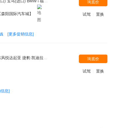
士 南京依维柯 福汽启腾 北汽威旺 华晨宝马-之诺 陆风 天津一汽 摩根 红旗 君马汽车 长安跨越 潍柴汽车 野马汽车 云度新能源 华泰汽车 福田伽途 金旅客车 梅尔库斯 北汽银翔 一汽奔腾 迈巴赫 广汽丰田 ALPINA 菲斯科 长城 明君汽车 东风小康 长安铃木 北汽福田
询底价
区森阳国际汽车城】
试驾
置换
|
钱
[更多促销信息]
 江淮汽车 陆风 广汽讴歌 上汽荣威 北汽新能源 郑州日产 东风风行 北汽福田 观致 长城 讴歌 菲亚特(进口) 郑州日产（东风风度） 东风风神 东风雷诺 猎豹汽车 广汽三菱 北京现代 巴博斯 广汽传祺 大众(进口) 雷诺 路虎 马自达(进口) 野马汽车 MINI 红旗 雪佛兰 广汽菲克 上汽通用五菱 特斯拉-TESLA 北京-戴克 东风雪铁龙 沃尔沃亚太 兰博基尼 众泰 劳斯莱斯 上汽大通 一汽海马 奇瑞汽车 雪佛兰(进口)
询底价
试驾
置换
|
信息]