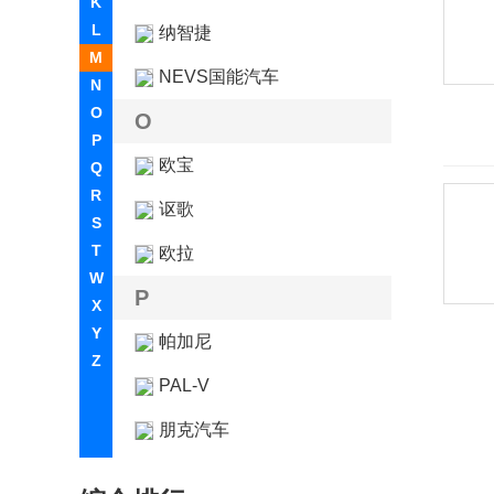
K
L
纳智捷
M
NEVS国能汽车
N
O
O
P
欧宝
Q
R
讴歌
S
T
欧拉
W
P
X
Y
帕加尼
Z
PAL-V
朋克汽车
Piëch Automotive