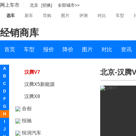
网上车市
北京
[切换]
全部城市>>
汉腾
选车
新车
导购
图片
评测
对比
车型
汉腾汽车
经销商库
汉腾X7
汉腾X5
首页
车型
报价
降价
图片
对比
资讯
汉腾幸福e+
A
北京-汉腾V
汉腾V7
B
C
汉腾X5新能源
D
汉腾X8
F
G
合创
H
恒驰
I
J
恒润汽车