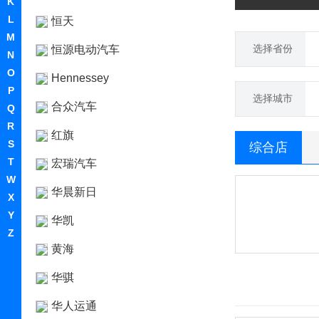
K
L
恒天
M
选择省份
恒源电动汽车
N
O
Hennessey
P
选择城市
合众汽车
Q
R
红旗
S
综合店
T
宏瑞汽车
W
华晨新日
X
Y
华凯
Z
黄海
华骐
华人运通