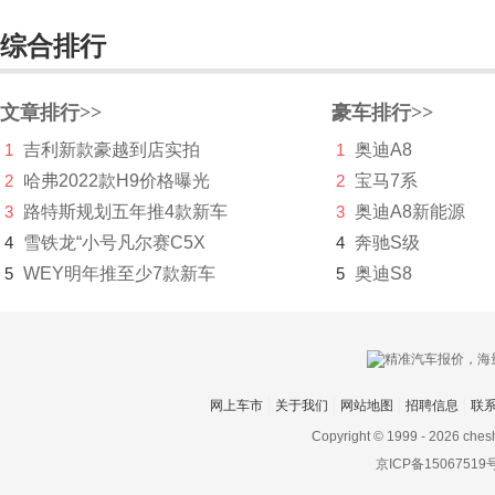
莲花汽车
综合排行
猎豹
文章排行>>
豪车排行>>
力帆
1
吉利新款豪越到店实拍
1
奥迪A8
凌宝汽车
2
哈弗2022款H9价格曝光
2
宝马7系
领克
3
路特斯规划五年推4款新车
3
奥迪A8新能源
4
雪铁龙“小号凡尔赛C5X
4
奔驰S级
铃木
5
WEY明年推至少7款新车
5
奥迪S8
零跑汽车
领途汽车
理念
网上车市
关于我们
网站地图
招聘信息
联
林肯
Copyright © 1999 -
2026 ches
京ICP备15067519
LITE