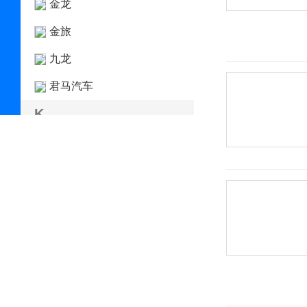
金龙
金旅
九龙
君马汽车
K
凯迪拉克
开瑞
开沃汽车
凯翼
Karma
卡威
克莱斯勒