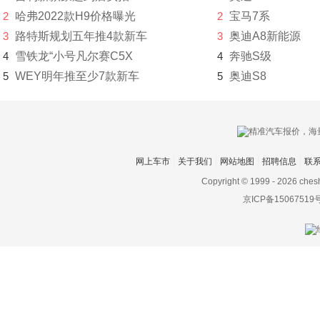
2
哈弗2022款H9价格曝光
2
宝马7系
捷达
3
路特斯规划五年推4款新车
3
奥迪A8新能源
捷尼赛思
4
雪铁龙“小号凡尔赛C5X
4
奔驰S级
5
WEY明年推至少7款新车
5
奥迪S8
捷途
几何汽车
极氪
网上车市
关于我们
网站地图
招聘信息
联
吉利
Copyright © 1999 -
2026 ches
金杯
京ICP备15067519
金龙
金旅
九龙
君马汽车