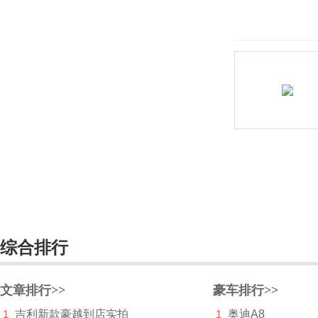
I
Icona
IONIQ艾尼氪
Italdesign
J
Jeep
江淮
江铃
综合排行
江铃集团新能源
集度
文章排行>>
豪车排行>>
捷豹
1
吉利新款豪越到店实拍
1
奥迪A8