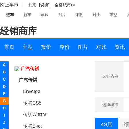
网上车市
北京
[切换]
全部城市>>
高合汽车
选车
新车
导购
图片
评测
对比
车型
格罗夫
经销商库
GMA
GMC
首页
车型
报价
降价
图片
对比
资讯
光冈
A
广汽传祺
B
选择省份
C
广汽传祺
D
Enverge
F
G
传祺GS5
选择城市
H
传祺Witstar
I
J
4S店
综
传祺E-jet