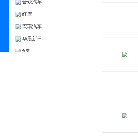
合众汽车
红旗
宏瑞汽车
华晨新日
华凯
黄海
华骐
华人运通
华泰
华泰新能源
华为AITO问界
Hyperion