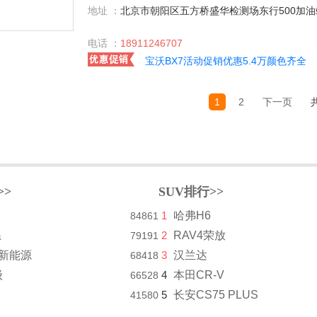
地址 ：
北京市朝阳区五方桥盛华检测场东行500加
电话 ：
18911246707
宝沃BX7活动促销优惠5.4万颜色齐全
1
2
下一页
>>
SUV排行>>
1
哈弗H6
84861
系
2
RAV4荣放
79191
8新能源
3
汉兰达
68418
级
4
本田CR-V
66528
5
长安CS75 PLUS
41580