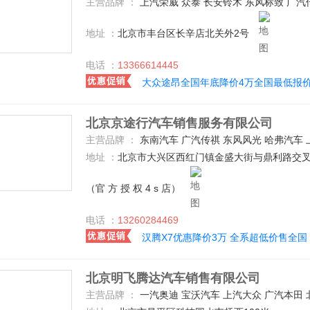
主营品牌 ：
上汽荣威 众泰 长安铃木 东风标致 广汽传祺 长城 斯柯达 上汽大众 一汽-大众 北京汽车 雪佛兰 福特(进口) 广汽丰田 海马郑州 一汽马自达 一汽奔腾 比亚迪 凯迪拉克(国产) 长安乘用车 一汽丰田 长
地址 ：
北京市丰台区长辛店北关外2号
电话 ：
13366614445
大众途昂全国年底降价4万全国最低报
北京京途行汽车销售服务有限公司
主营品牌 ：
东南汽车 广汽传祺 东风风光 哈弗汽车 上汽大众 一汽-大众 凯迪拉克(国产) 广汽三菱 长安乘用车 东风风行 东风风神 上汽荣威 吉利汽车 别克 广汽菲克 北汽绅宝 长安福特 汉腾汽车 华晨宝马 雪佛兰 众泰 东风日产 广汽丰田 东风
地址 ：
北京市大兴区西红门镇金盛大街与鼎利路交叉口
（官 方 授 权 4 s 店）
电话 ：
13260284469
汉腾X7优惠降价3万 全系超低价售全国
北京明飞腾达汽车销售有限公司
主营品牌 ：
一汽奥迪 宝沃汽车 上汽大众 广汽本田 北京汽车 众泰 奇瑞捷豹路虎 别克 长安乘用车 东风日产 广汽传祺 长安福特 凯迪拉克(国产) 华晨宝马 北京奔驰 广汽菲克 上汽荣威 东风英菲尼迪 东风启辰 雪佛兰 道奇(进口) 斯柯达 一汽-大众 长安马自达 东风标致 东风本田 江淮汽车 哈弗汽车 一汽丰田 福特(进口) 北汽银翔 东南汽车 陆风 观致 广汽丰田 东风雷诺 奇瑞捷豹路虎 一汽马自达 东风悦达起亚 广汽三