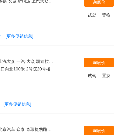
安福特 一汽奥迪 宝骏汽车 东南汽车 汉腾汽车 东风本田 广汽本田 宝沃汽车 东风风行 北汽银翔 别克 北汽绅宝 东风风神 长安PSA
询底价
试驾
置换
|
价
[更多促销信息]
本田 保时捷 奇瑞捷豹路虎 宝沃汽车 北京奔驰 一汽丰田 一汽奥迪 日产(进口) 宝骏汽车 一汽奔腾 领克 比亚迪 北汽银翔 陆风 长安马自达 海马郑州
询底价
向北100米 2号院20号楼
试驾
置换
|
[更多促销信息]
菱 大众(进口) 广汽讴歌 北京现代 雷克萨斯 吉利汽车 林肯 长安PSA 汉腾汽车 江铃汽车 华晨中华 东风裕隆 沃尔沃亚太 上汽大通 东风风光 一汽海马 奇瑞汽车 一汽奔腾 北汽绅宝 MINI 北汽威旺 斯巴鲁 MG 东风雪铁龙 江铃福特 比亚迪 东风风行
询底价