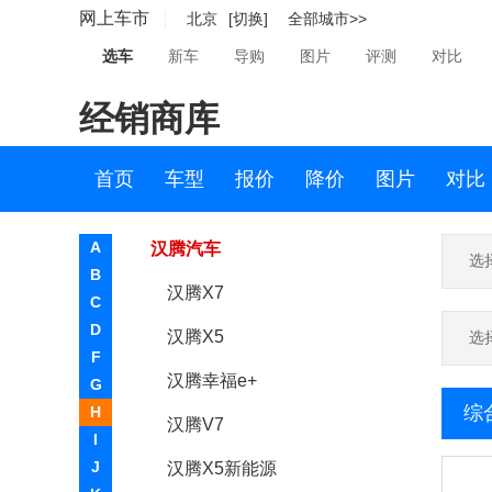
网上车市
北京
[切换]
全部城市>>
海格
选车
新车
导购
图片
评测
对比
海马
经销商库
哈雷
汉龙汽车
首页
车型
报价
降价
图片
对比
汉腾
A
汉腾汽车
选
B
汉腾X7
C
D
汉腾X5
选
F
汉腾幸福e+
G
综
H
汉腾V7
I
J
汉腾X5新能源