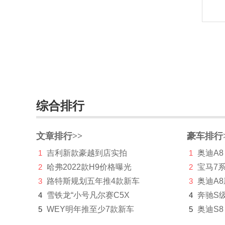
凯翼
Karma
卡威
克莱斯勒
科尼赛克
综合排行
KTM
L
文章排行>>
豪车排行
1
吉利新款豪越到店实拍
1
奥迪A8
兰博基尼
2
哈弗2022款H9价格曝光
2
宝马7
岚图
3
路特斯规划五年推4款新车
3
奥迪A
劳斯莱斯
4
雪铁龙“小号凡尔赛C5X
4
奔驰S
5
WEY明年推至少7款新车
5
奥迪S8
雷达汽车