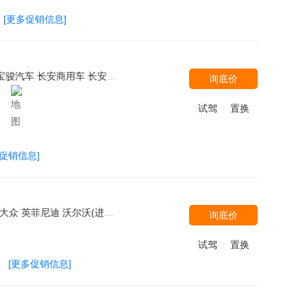
[更多促销信息]
汽银翔 MG 汉腾汽车 东风悦达起亚 宝沃汽车 东风雷诺 东风日产 三菱(进口) 长安欧尚
询底价
）
试驾
置换
|
多促销信息]
汽车 北汽银翔 长城 菲斯科 光冈 奇瑞捷豹路虎 ALPINA 陆风 奔驰(进口) 宝马M BMW i 长安商用车 长安跨越 红旗 林肯 Jeep 日产(进口) 郑州日产 汉腾汽车 斯柯达(进口) 斯柯达 野马汽车 潍柴汽车 双龙汽车 上汽大通 华晨中华 东南三菱 广汽三菱 特斯拉 猎豹汽车 北汽威旺 广汽吉奥 观致 克莱斯勒 长安铃木 铃木(进口) 东风裕隆 郑州日产 东风风行 北汽绅宝
询底价
试驾
置换
|
[更多促销信息]