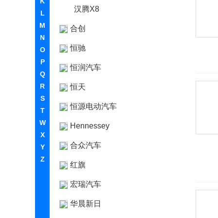
K
汉腾X8
L
M
合创
N
恒驰
O
P
恒润汽车
Q
R
恒天
S
恒源电动汽车
T
W
Hennessey
X
合众汽车
Y
Z
红旗
宏瑞汽车
华晨新日