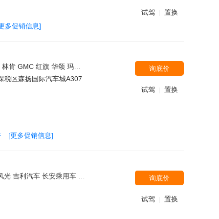
试驾
置换
|
[更多促销信息]
田 莲花汽车 宾利 北京-戴克 日产(进口) 上汽大众 Jeep 雷克萨斯 兰博基尼 劳斯莱斯 福建奔驰 奔驰-迈巴赫 沃尔沃(进口) Audi Sport 雪佛兰(进口) 克莱斯勒 法拉利 一汽奥迪
询底价
保税区森扬国际汽车城A307
试驾
置换
|
好
[更多促销信息]
汽威旺 一汽马自达 郑州日产（东风风度） 上汽通用五菱 汉腾汽车
询底价
试驾
置换
|