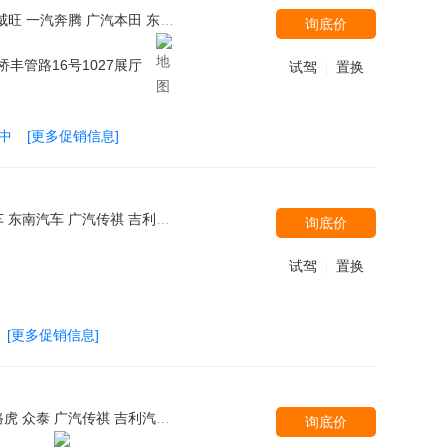
拉克(国产) 华晨鑫源-斯威 北京现代 一汽-大众 上汽大众 别克 长安跨越 北汽银翔 比亚迪 汉腾汽车 长安商用车 东风风神 黄海 江淮汽车 东风启辰 金杯 福田伽途 北汽福田 华晨宝马 福汽启腾 华泰汽车 长安PSA
询底价
桥丰管路16号1027展厅
试驾
置换
|
中
[更多促销信息]
 一汽丰田 一汽奥迪 北汽银翔 宝沃汽车 海马郑州 奇瑞汽车 上汽通用五菱 东风日产 金杯 广汽丰田
询底价
试驾
置换
|
[更多促销信息]
菲尼迪 别克 大众(进口) 奇瑞捷豹路虎 一汽马自达 上汽大通 广汽三菱 猎豹汽车 东风雷诺 上汽通用五菱 上汽荣威 雷诺 林肯 东风风行 广汽讴歌 沃尔沃亚太 东风悦达起亚 起亚(进口) 东风雪铁龙 东风英菲尼迪 东南汽车 长安PSA 雪佛兰 东风裕隆 华晨中华 奥迪(进口)
询底价