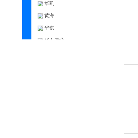
华凯
黄海
华骐
华人运通
华泰
华泰新能源
华为AITO问界
Hyperion
I
Icona
IONIQ艾尼氪