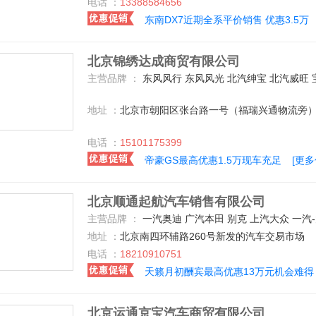
电话 ：
13388584656
东南DX7近期全系平价销售 优惠3.5万
北京锦绣达成商贸有限公司
主营品牌 ：
东风风行 东风风光 北汽绅宝 北汽威旺 宝骏汽车 长安商用车 长安乘用车 广汽传祺 吉利汽车 众泰 上汽荣威 东风风神 东南汽车 广汽三菱 北
地址 ：
北京市朝阳区张台路一号（福瑞兴通物流旁
电话 ：
15101175399
帝豪GS最高优惠1.5万现车充足
[更
北京顺通起航汽车销售有限公司
主营品牌 ：
一汽奥迪 广汽本田 别克 上汽大众 一汽-大众 英菲尼迪 沃尔沃(进口) 东风悦达起亚 东风日产 路虎 雷克萨斯 凯迪拉克(进口) 凯迪拉克(国产) 奇瑞捷豹路虎 捷豹 悍马 福特(进口) 一汽丰田 广汽丰田 法拉利 大众(进口) 宾利 宝马(进口) 华晨宝马 东风本田 奥迪(进口) 宝沃汽车 保时捷 一汽奔腾 标致(进口) 东风标致 比亚迪 长安乘用车 宝骏汽车 哈弗汽车 广汽传祺 一汽海马 马自达(进口) 长安马自达 一汽马自达 东风启辰 奇瑞汽车 北京现代 现代(进口) 雪佛兰(进口) 雪佛兰 东风英菲尼迪 众泰 丰田(进口) 起亚(进口) 长安福特 江铃福特 别克(进口) 道奇(进口) 菲亚特(进口) 三菱(进口) 斯巴鲁 北京
地址 ：
北京南四环辅路260号新发的汽车交易市场
电话 ：
18210910751
天籁月初酬宾最高优惠13万元机会难得
北京运通京宝汽车商贸有限公司