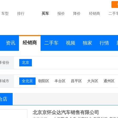
车型
排行
买车
报价
降价
经销商
二手
经销商
资讯
二手车
视频
独家
行情
择省份
北京
择城市
全北京
朝阳区
丰台区
昌平区
大兴区
通州区
合店
北京京怀众达汽车销售有限公司