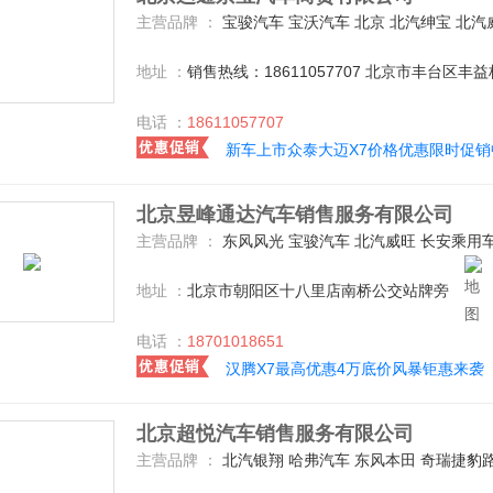
主营品牌 ：
宝骏汽车 宝沃汽车 北京 北汽绅宝 北汽威旺 一汽奔腾 广汽本田 东风本田 东风标致 长安乘用车 广汽传祺 观致 Jeep 东南汽车 陆风 众泰 哈弗汽车 一汽丰田 广汽丰田 吉利汽车 广汽菲克 东风雷诺 猎豹汽车 一汽马自达 东风悦达起亚 东风日产 上汽荣威 沃尔沃亚太 上汽通用五菱 雪佛兰 东风雪铁龙 一汽吉林 东风风光 东风风行 凯迪
地址 ：
销售热线：18611057707 北京市丰台区丰益
电话 ：
18611057707
新车上市众泰大迈X7价格优惠限时促销
北京昱峰通达汽车销售服务有限公司
主营品牌 ：
东风风光 宝骏汽车 北汽威旺 长安乘用车 东南汽车 广汽传祺 吉利汽车 北京 北汽绅宝 比亚迪 陆风 众泰 东风标致 东风悦达起亚 广汽本田 汉腾汽车 别克
地址 ：
北京市朝阳区十八里店南桥公交站牌旁
电话 ：
18701018651
汉腾X7最高优惠4万底价风暴钜惠来袭
北京超悦汽车销售服务有限公司
主营品牌 ：
北汽银翔 哈弗汽车 东风本田 奇瑞捷豹路虎 众泰 广汽传祺 吉利汽车 北汽威旺 陆风 一汽-大众 华晨宝马 宝马(进口) 长安乘用车 东风风光 广汽本田 一汽海马 江淮汽车 北汽绅宝 一汽奥迪 捷豹 北京奔驰 一汽丰田 凯迪拉克(国产) 上汽大众 道奇(进口) 东风启辰 北京 江铃福特 宝骏汽车 奇瑞汽车 汉腾汽车 宝沃汽车 北京现代 东风日产 保时捷 奔驰-迈巴赫 东风标致 比速汽车 中华 Jeep 比亚迪 广汽丰田 沃尔沃(进口) 英