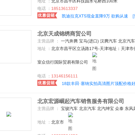
地址 ：
北京市昌平区科技园水屯桥西100米
电话 ：
18513613337
凯迪拉克XT5现金直降9万 欲购从速
北京天成锦绣商贸公司
主营品牌 ：
一汽奔腾 宝马(进口) 汉腾汽车 北京汽车 林肯 GMC 红旗 华颂 玛莎拉蒂 保时捷 丰田(进口) 宝沃汽车 道奇(进口) 斯柯达 福特(进口) 南京依维柯 菲亚特(进口) 路虎 英菲尼迪 凯迪拉克(进口) 奔驰(进口) 上汽大通 奥迪(进口) 菲斯科 东风日产 大众(进口) 特斯拉 哈飞 广汽丰田 马自达(进口) 一汽丰
地址 ：
北京市昌平区立汤路17号-天津地址：天津市
室众信行国际贸易有限公司
电话 ：
13146156111
18款丰田·塞纳实拍高清图片顶配价格
北京宏源崛起汽车销售服务有限公司
主营品牌 ：
宝骏汽车 北京汽车 北汽绅宝 众泰 东风风光 吉利汽车 长安乘用车 东南汽车 广汽传祺 东风风神 北
地址 ：
北京市