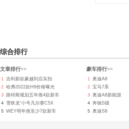
海马
哈雷
汉龙汽车
汉腾
综合排行
合创
恒驰
文章排行>>
豪车排行>>
恒润汽车
1
吉利新款豪越到店实拍
1
奥迪A8
2
哈弗2022款H9价格曝光
2
宝马7系
恒天
3
路特斯规划五年推4款新车
3
奥迪A8新能源
恒源电动汽车
4
雪铁龙“小号凡尔赛C5X
4
奔驰S级
5
WEY明年推至少7款新车
5
奥迪S8
Hennessey
合众汽车