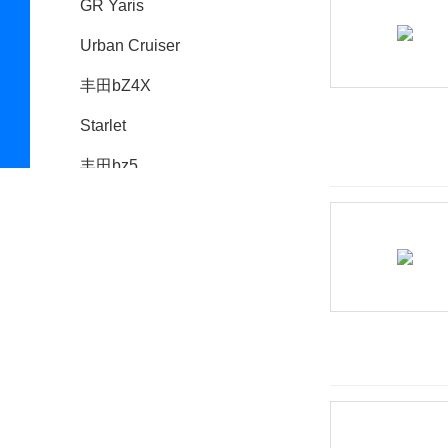
GR Yaris
Urban Cruiser
丰田bZ4X
Starlet
丰田bz5
皇冠ESTATE
Foxtron
福迪
福汽启腾
福特
福田
G