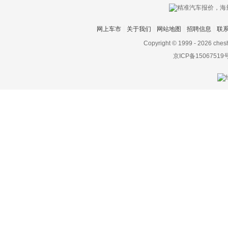
红旗
网上车市
关于我们
网站地图
招聘信息
联
宏瑞汽车
Copyright © 1999 -
2026 ches
华晨新日
京ICP备15067519
华凯
黄海
华骐
华人运通
华泰
华泰新能源
华为AITO问界
Hyperion