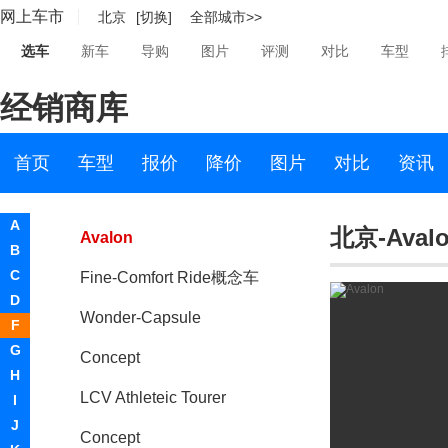
网上车市
北京
[切换]
全部城市>>
丰田C-HR(进口)
选车
新车
导购
图片
评测
对比
车型
i-Road
经销商库
丰田LQ
Mirai
首页
车型
报价
降价
图片
对比
资讯
ALLION（海外）
A
北京-Aval
Avalon
B
C
Fine-Comfort Ride概念车
D
Wonder-Capsule
F
G
Concept
H
LCV Athleteic Tourer
I
J
Concept