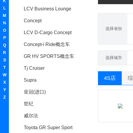
K
L
LCV Business Lounge
M
Concept
N
选择省份
O
LCV D-Cargo Concept
P
Concept-i Ride概念车
Q
R
GR HV SPORTS概念车
选择城市
S
T
Tj Cruiser
W
4S店
综
Supra
X
Y
皇冠(进口)
Z
世纪
威尔法
Toyota GR Super Sport