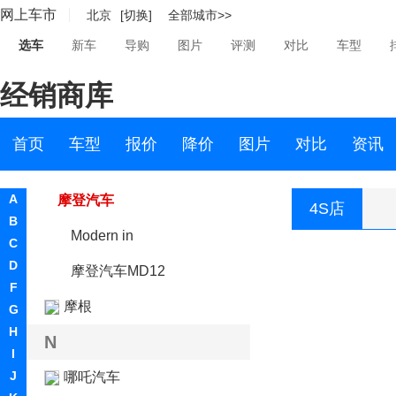
网上车市
北京
[切换]
全部城市>>
马自达
选车
新车
导购
图片
评测
对比
车型
Micro
经销商库
名爵
MINI
首页
车型
报价
降价
图片
对比
资讯
摩登汽车
A
摩登汽车
4S店
B
Modern in
C
D
摩登汽车MD12
F
摩根
G
H
N
I
J
哪吒汽车