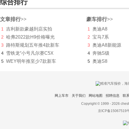
综合排行
Polestar极星
Q
文章排行>>
豪车排行>>
前途汽车
1
吉利新款豪越到店实拍
1
奥迪A8
2
哈弗2022款H9价格曝光
2
宝马7系
乔治巴顿
3
路特斯规划五年推4款新车
3
奥迪A8新能源
启辰
4
雪铁龙“小号凡尔赛C5X
4
奔驰S级
奇点汽车
5
WEY明年推至少7款新车
5
奥迪S8
骐铃
奇鲁汽车
轻橙时代
网上车市
关于我们
网站地图
招聘信息
联
Copyright © 1999 -
2026 ches
庆铃汽车
京ICP备15067519
清源汽车