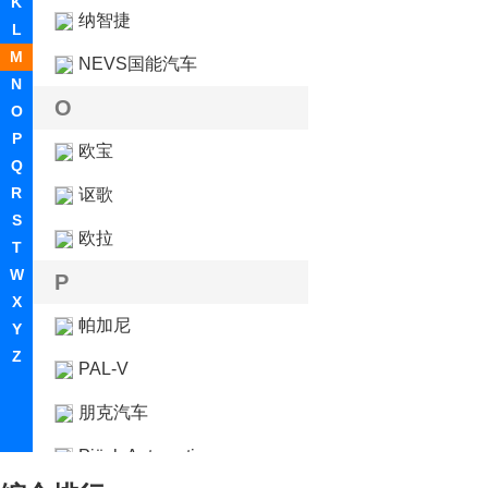
K
纳智捷
L
M
NEVS国能汽车
N
O
O
P
欧宝
Q
R
讴歌
S
欧拉
T
W
P
X
帕加尼
Y
Z
PAL-V
朋克汽车
Piëch Automotive