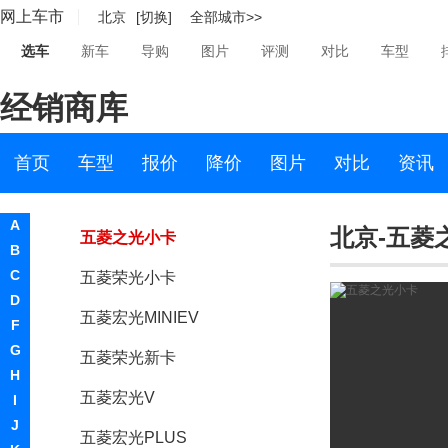
网上车市
北京
[切换]
全部城市>>
五菱荣光
选车
新车
导购
图片
评测
对比
车型
五菱宏光
经销商库
五菱征程
五菱荣光V
首页
车型
报价
降价
图片
对比
资讯
五菱宏光S3
A
北京-五菱
五菱之光小卡
B
C
五菱荣光小卡
D
五菱宏光MINIEV
F
G
五菱荣光新卡
H
五菱宏光V
I
J
五菱宏光PLUS