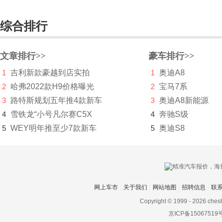
星客特
综合排行
星途
新凯
文章排行>>
豪车排行>>
新特汽车
1
吉利新款豪越到店实拍
1
奥迪A8
西雅特
2
哈弗2022款H9价格曝光
2
宝马7系
3
路特斯规划五年推4款新车
3
奥迪A8新能源
雪佛兰
4
雪铁龙“小号凡尔赛C5X
4
奔驰S级
雪铁龙
5
WEY明年推至少7款新车
5
奥迪S8
Y
野马
野马新能源
网上车市
关于我们
网站地图
招聘信息
联
Copyright © 1999 -
2026 ches
英菲尼迪
京ICP备15067519