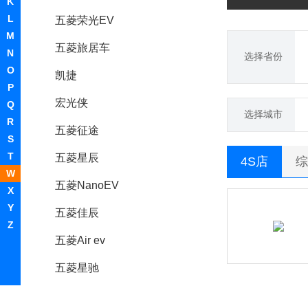
K
L
五菱荣光EV
M
五菱旅居车
N
选择省份
O
凯捷
P
宏光侠
Q
选择城市
R
五菱征途
S
T
五菱星辰
4S店
综
W
五菱NanoEV
X
Y
五菱佳辰
Z
五菱Air ev
五菱星驰
五菱荣光小卡EV