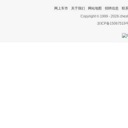
帕加尼
网上车市
关于我们
网站地图
招聘信息
联
Copyright © 1999 -
2026 ches
PAL-V
京ICP备15067519
朋克汽车
Piëch Automotive
Polestar极星
Q
前途汽车
乔治巴顿
启辰
奇点汽车
骐铃