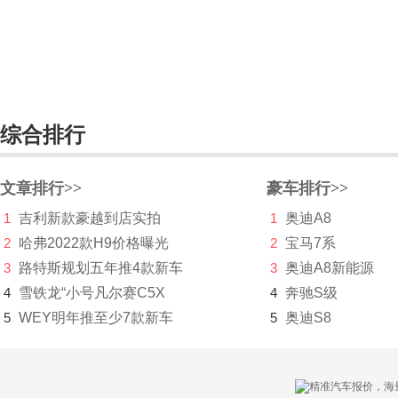
摩登汽车
摩根
N
综合排行
哪吒汽车
纳智捷
文章排行>>
豪车排行>>
NEVS国能汽车
1
吉利新款豪越到店实拍
1
奥迪A8
2
哈弗2022款H9价格曝光
2
宝马7系
O
3
路特斯规划五年推4款新车
3
奥迪A8新能源
欧宝
4
雪铁龙“小号凡尔赛C5X
4
奔驰S级
5
WEY明年推至少7款新车
讴歌
5
奥迪S8
欧拉
P