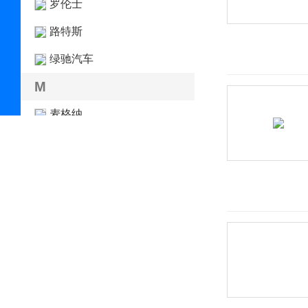
罗伦士
路特斯
绿驰汽车
M
麦格纳
迈凯伦
Mansory
玛莎拉蒂
马自达
Micro
名爵
MINI