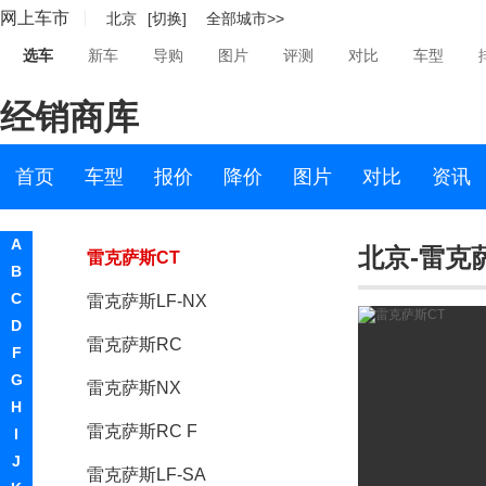
网上车市
北京
[切换]
全部城市>>
雷克萨斯IS
选车
新车
导购
图片
评测
对比
车型
雷克萨斯GX
经销商库
雷克萨斯LX
雷克萨斯RX
首页
车型
报价
降价
图片
对比
资讯
雷克萨斯LS
A
北京-雷克
雷克萨斯CT
B
C
雷克萨斯LF-NX
D
雷克萨斯RC
F
G
雷克萨斯NX
H
雷克萨斯RC F
I
J
雷克萨斯LF-SA