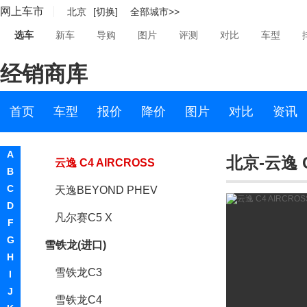
网上车市
北京
[切换]
全部城市>>
东风雪铁龙
选车
新车
导购
图片
评测
对比
车型
雪铁龙C5
经销商库
雪铁龙C3-XR
雪铁龙C6
首页
车型
报价
降价
图片
对比
资讯
天逸BEYOND
A
北京-云逸 C
云逸 C4 AIRCROSS
B
C
天逸BEYOND PHEV
D
凡尔赛C5 X
F
G
雪铁龙(进口)
H
雪铁龙C3
I
J
雪铁龙C4