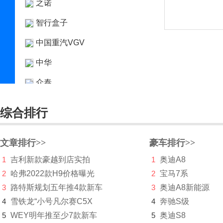
之诺
智行盒子
中国重汽VGV
中华
众泰
中兴
综合排行
诸葛智能
文章排行>>
自游家
豪车排行>>
1
吉利新款豪越到店实拍
1
奥迪A8
2
哈弗2022款H9价格曝光
2
宝马7系
3
路特斯规划五年推4款新车
3
奥迪A8新能源
4
雪铁龙“小号凡尔赛C5X
4
奔驰S级
5
WEY明年推至少7款新车
5
奥迪S8