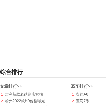
奇瑞新能源
起亚
R
日产
Rimac
Rivian
荣威
瑞驰新能源
综合排行
瑞风汽车
文章排行>>
豪车排行>>
睿蓝汽车
1
吉利新款豪越到店实拍
1
奥迪A8
锐马克
2
哈弗2022款H9价格曝光
2
宝马7系