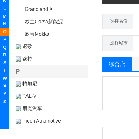
K
L
Grandland X
M
选择省份
欧宝Corsa新能源
N
O
欧宝Mokka
P
选择城市
讴歌
Q
R
欧拉
S
综合店
T
P
W
帕加尼
X
Y
PAL-V
Z
朋克汽车
Piëch Automotive
Polestar极星