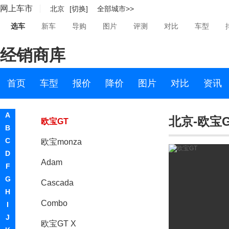
网上车市
北京
[切换]
全部城市>>
赛飞利
选车
新车
导购
图片
评测
对比
车型
雅特GTC
经销商库
雅特OPC
Corsa
首页
车型
报价
降价
图片
对比
资讯
英速亚Insignia
A
北京-欧宝
欧宝GT
B
C
欧宝monza
D
Adam
F
G
Cascada
H
Combo
I
J
欧宝GT X