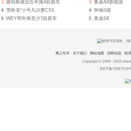
瑞麒
3
路特斯规划五年推4款新车
3
奥迪A8新能源
4
雪铁龙“小号凡尔赛C5X
4
奔驰S级
S
5
WEY明年推至少7款新车
5
奥迪S8
萨博
赛麟
三菱
网上车市
关于我们
网站地图
招聘信息
联
SERES赛力斯
Copyright © 1999 -
2026 ches
京ICP备15067519
沙龙汽车
上海
上汽大通MAXUS
神州
双环
双龙