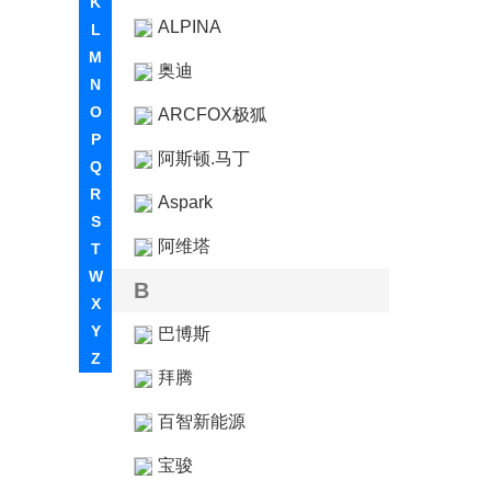
K
ALPINA
L
M
奥迪
N
O
ARCFOX极狐
P
阿斯顿.马丁
Q
R
Aspark
S
阿维塔
T
W
B
X
Y
巴博斯
Z
拜腾
百智新能源
宝骏