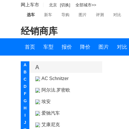
网上车市
北京
[切换]
全部城市>>
选车
新车
导购
图片
评测
对比
经销商库
首页
车型
报价
降价
图片
对比
A
A
B
AC Schnitzer
C
D
阿尔法.罗密欧
F
G
埃安
H
爱驰汽车
I
J
艾康尼克