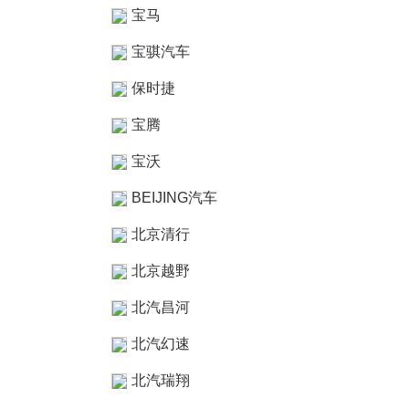
宝马
宝骐汽车
保时捷
宝腾
宝沃
BEIJING汽车
北京清行
北京越野
北汽昌河
北汽幻速
北汽瑞翔