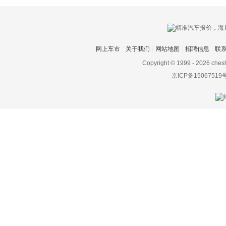
创维汽车
川崎
网上车市
关于我们
网站地图
招聘信息
联
刺猬汽车
Copyright © 1999 -
2026 ches
D
京ICP备15067519
大乘汽车
大发
道奇
达西亚
大运
大众
电动屋