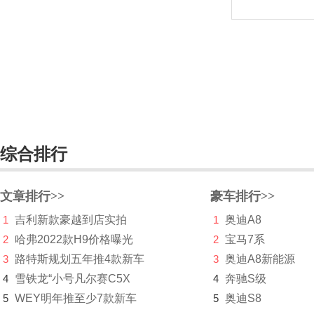
C
长安凯程
长安跨越
长安欧尚
长安汽车
综合排行
长安深蓝
长安UNI
文章排行>>
豪车排行>>
1
吉利新款豪越到店实拍
1
奥迪A8
长城（皮卡）
2
哈弗2022款H9价格曝光
2
宝马7系
长江汽车
3
路特斯规划五年推4款新车
3
奥迪A8新能源
4
雪铁龙“小号凡尔赛C5X
昶洧
4
奔驰S级
5
WEY明年推至少7款新车
5
奥迪S8
成功