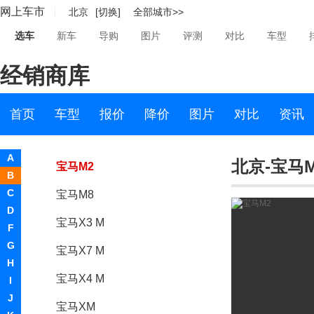
网上车市
北京
[切换]
全部城市>>
宝马M5
选车
新车
导购
图片
评测
对比
车型
宝马X5 M
经销商库
宝马X6 M
宝马M3
首页
车型
报价
降价
图片
对比
资讯
宝马M4
A
北京-宝马M
宝马M2
B
C
宝马M8
D
宝马X3 M
F
G
宝马X7 M
H
宝马X4 M
I
J
宝马XM