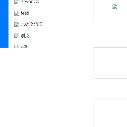
BeyonCa
标致
比德文汽车
别克
宾利
宾尼法利纳
比速
比亚迪
博郡汽车
Bollinger Motors
BRP
布加迪