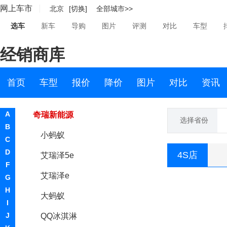
网上车市
北京
[切换]
全部城市>>
轻橙时代
选车
新车
导购
图片
评测
对比
车型
庆铃汽车
经销商库
清源汽车
奇瑞
首页
车型
报价
降价
图片
对比
资讯
奇瑞新能源
A
奇瑞新能源
选择省份
B
小蚂蚁
C
D
4S店
艾瑞泽5e
F
艾瑞泽e
G
H
大蚂蚁
I
J
QQ冰淇淋