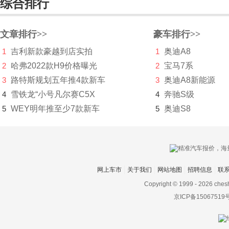
综合排行
瑞麒
S
文章排行>>
豪车排行>>
萨博
1
吉利新款豪越到店实拍
1
奥迪A8
2
哈弗2022款H9价格曝光
2
宝马7系
赛麟
3
路特斯规划五年推4款新车
3
奥迪A8新能源
三菱
4
雪铁龙“小号凡尔赛C5X
4
奔驰S级
SERES赛力斯
5
WEY明年推至少7款新车
5
奥迪S8
沙龙汽车
上海
上汽大通MAXUS
网上车市
关于我们
网站地图
招聘信息
联
Copyright © 1999 -
2026 ches
神州
京ICP备15067519
双环