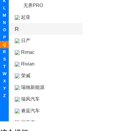
K
无界PRO
L
M
起亚
N
R
O
P
日产
Q
R
Rimac
S
Rivian
T
W
荣威
X
瑞驰新能源
Y
Z
瑞风汽车
睿蓝汽车
锐马克