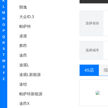
K
L
朗逸
M
大众ID.3
N
选择省份
O
帕萨特
P
凌渡
Q
R
辉昂
S
选择城市
T
途昂
W
途观L
X
4S店
综
Y
途观L新能源
Z
途铠
帕萨特新能源
途昂X