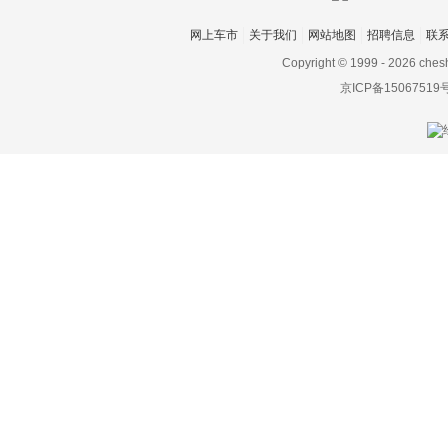
大众I.D. R Pikes Peak
网上车市
关于我们
网站地图
招聘信息
联
大众Atlas
Copyright © 1999 -
2026 ches
京ICP备15067519
大众Atlas Tanoak
California XXL
Transporter
Tarok Concept
途锐新能源
I.D.BUGGY
大众ID.3(海外)
BlueSport
Milano