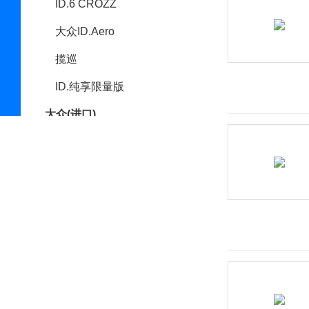
ID.6 CROZZ
大众ID.Aero
揽巡
ID.纯享限量版
大众(进口)
途锐
Tiguan GTE
C COUPE
高尔夫(进口)
Passat
Jetta
迈特威