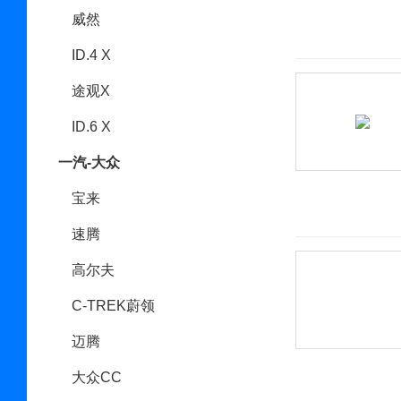
威然
ID.4 X
途观X
ID.6 X
一汽-大众
宝来
速腾
高尔夫
C-TREK蔚领
迈腾
大众CC