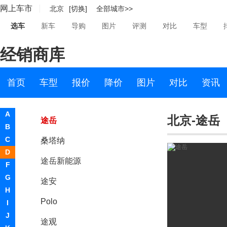
网上车市
北京
[切换]
全部城市>>
道奇
选车
新车
导购
图片
评测
对比
车型
达西亚
经销商库
大运
大众
首页
车型
报价
降价
图片
对比
资讯
上汽大众
A
北京-途岳
途岳
B
C
桑塔纳
D
途岳新能源
F
G
途安
H
Polo
I
J
途观