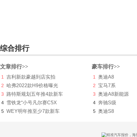
T-ROC(海外)
sport coupe
蔚揽
T-Prime
综合排行
大众I.D.
文章排行>>
豪车排行>>
大众I.D. Buzz
1
吉利新款豪越到店实拍
1
奥迪A8
T-Cross（海外）
2
哈弗2022款H9价格曝光
2
宝马7系
3
路特斯规划五年推4款新车
3
奥迪A8新能源
大众I.D. Crozz
4
雪铁龙“小号凡尔赛C5X
4
奔驰S级
ID. Space Vizzion
5
WEY明年推至少7款新车
5
奥迪S8
Sedric Concept
大众MOIA