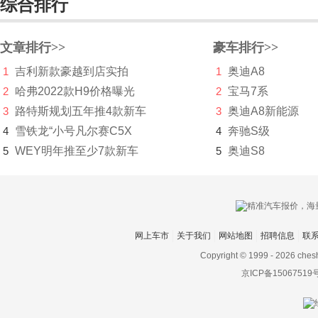
综合排行
文章排行>>
豪车排行>>
1
吉利新款豪越到店实拍
1
奥迪A8
2
哈弗2022款H9价格曝光
2
宝马7系
3
路特斯规划五年推4款新车
3
奥迪A8新能源
4
雪铁龙“小号凡尔赛C5X
4
奔驰S级
5
WEY明年推至少7款新车
5
奥迪S8
网上车市
关于我们
网站地图
招聘信息
联
Copyright © 1999 -
2026 ches
京ICP备15067519