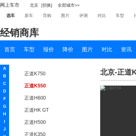
驭胜
网上车市
北京
[切换]
全部城市>>
宇通
选车
新车
导购
图片
评测
对比
车型
Z
经销商库
Zenvo
首页
车型
报价
降价
图片
对比
资讯
正道汽车
正道汽车
A
北京-正道K
正道K750
B
C
正道K550
D
正道H600
F
G
正道HK GT
H
I
正道H500
J
正道K350