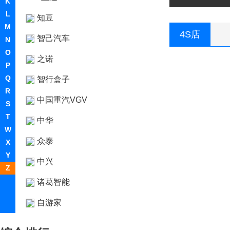
K
L
知豆
M
4S店
智己汽车
N
O
之诺
P
Q
智行盒子
R
中国重汽VGV
S
T
中华
W
众泰
X
Y
中兴
Z
诸葛智能
自游家