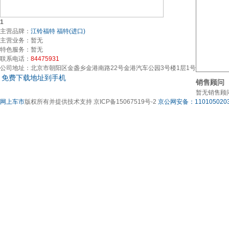
1
主营品牌：
江铃福特
福特(进口)
主营业务：
暂无
特色服务：
暂无
联系电话：
84475931
公司地址：
北京市朝阳区金盏乡金港南路22号金港汽车公园3号楼1层1号
免费下载地址到手机
销售顾问
暂无销售顾
网上车市
版权所有并提供技术支持 京ICP备15067519号-2
京公网安备：1101050203