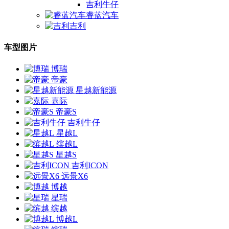
吉利牛仔
睿蓝汽车
吉利
车型图片
博瑞
帝豪
星越新能源
嘉际
帝豪S
吉利牛仔
星越L
缤越L
星越S
吉利ICON
远景X6
博越
星瑞
缤越
博越L