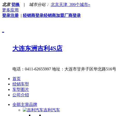
北京
切换
|
城市分站：
北京
天津
399个城市»
更多应用
登录
注册
|
经销商登录
经销商加盟
厂商登录
大连东洲吉利4S店
电话：0411-62655997
地址：大连市甘井子区华北路516号
首页
经销车型
车型图片
公司介绍
全部主营品牌
吉利汽车