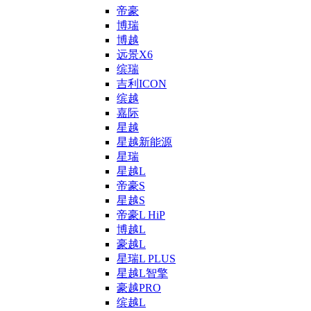
帝豪
博瑞
博越
远景X6
缤瑞
吉利ICON
缤越
嘉际
星越
星越新能源
星瑞
星越L
帝豪S
星越S
帝豪L HiP
博越L
豪越L
星瑞L PLUS
星越L智擎
豪越PRO
缤越L