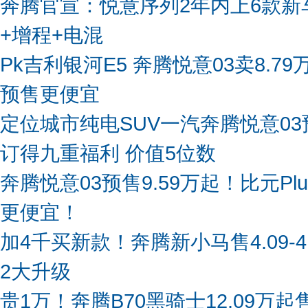
奔腾官宣：悦意序列2年内上6款新
+增程+电混
Pk吉利银河E5 奔腾悦意03卖8.7
预售更便宜
定位城市纯电SUV一汽奔腾悦意03
订得九重福利 价值5位数
奔腾悦意03预售9.59万起！比元Pl
更便宜！
加4千买新款！奔腾新小马售4.09-4
2大升级
贵1万！奔腾B70黑骑士12.09万起