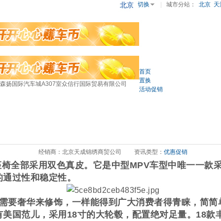
北京
切换
|
城市分站：
北京
天
首页
置换
森扬国际汽车城A307室众信行国际贸易有限公司
活动促销
经销商：北京天成锦绣商贸公司
资讯类型：
优惠促销
，座椅全部采用双色真皮。它是中型MPV车型中唯一一
的通过性和稳定性。
要奢华来修饰，一样能得到广大消费者得青睐，简简
美国范儿，采用18寸的大轮毂，配置绝对足量。18款丰