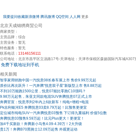
我要提问
收藏
新浪微博
腾讯微博
QQ空间
人人网
更多
北京天成锦绣商贸公司
商家类型：
主营品牌：
综合
主营业务：
暂无
特色服务：
暂无
联系电话：
13146156111
公司地址：
北京市昌平区立汤路17号-天津地址：天津市保税区森扬国际汽车城A30
免费下载地址到手机
相关新闻
智享家用轿跑中国一汽悦意08长春车展上市 售价9.99万元起
质价比再次跃升！一汽奔腾“悦意双子星”新版型上市 售8.88万起
不到10万能跑1500公里，悦意07能比零跑C10强吗？
9.98万元起售，朱亚文同款电混SUV奔腾悦意07正式上市
奔腾官宣：悦意序列2年内上6款新车！纯电+增程+电混
Pk吉利银河E5 奔腾悦意03卖8.79万起！比预售更便宜
定位城市纯电SUV一汽奔腾悦意03预售 下订得九重福利 价值5位数
奔腾悦意03预售9.59万起！比元Plus更大！更便宜！
加4千买新款！奔腾新小马售4.09-4.39万！2大升级
贵1万！奔腾B70黑骑士12.09万起售 外观更运动