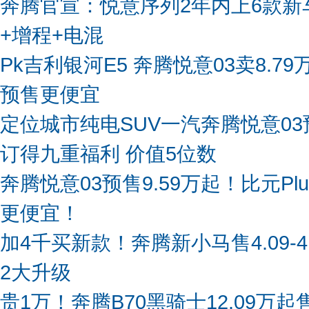
奔腾官宣：悦意序列2年内上6款新
+增程+电混
Pk吉利银河E5 奔腾悦意03卖8.7
预售更便宜
定位城市纯电SUV一汽奔腾悦意03
订得九重福利 价值5位数
奔腾悦意03预售9.59万起！比元Pl
更便宜！
加4千买新款！奔腾新小马售4.09-4
2大升级
贵1万！奔腾B70黑骑士12.09万起