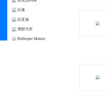
宾尼法利纳
比速
比亚迪
博郡汽车
Bollinger Motors
BRP
布加迪
C
长安凯程
长安跨越
长安欧尚
长安汽车