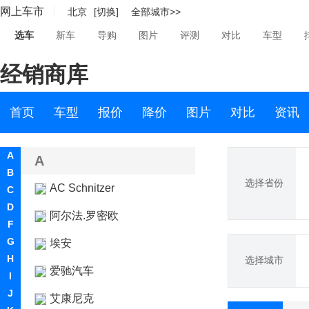
网上车市
北京
[切换]
全部城市>>
选车
新车
导购
图片
评测
对比
车型
经销商库
首页
车型
报价
降价
图片
对比
资讯
A
A
B
选择省份
AC Schnitzer
C
D
阿尔法.罗密欧
F
G
埃安
H
选择城市
爱驰汽车
I
J
艾康尼克