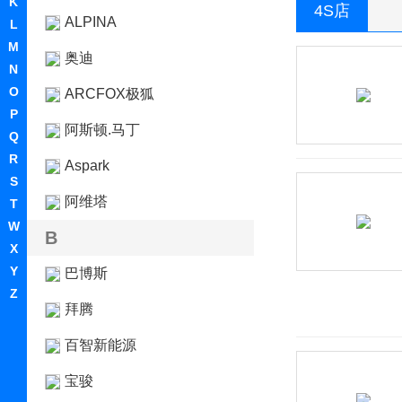
K
4S店
ALPINA
L
M
奥迪
N
O
ARCFOX极狐
P
阿斯顿.马丁
Q
R
Aspark
S
阿维塔
T
W
B
X
Y
巴博斯
Z
拜腾
百智新能源
宝骏