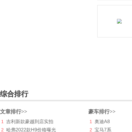
长安深蓝
长安UNI
长城（皮卡）
长江汽车
昶洧
成功
创维汽车
川崎
综合排行
刺猬汽车
文章排行>>
豪车排行>>
D
1
吉利新款豪越到店实拍
1
奥迪A8
大乘汽车
2
哈弗2022款H9价格曝光
2
宝马7系