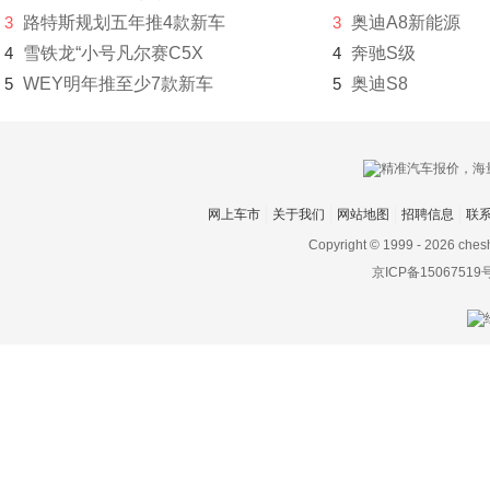
3
路特斯规划五年推4款新车
3
奥迪A8新能源
大发
4
雪铁龙“小号凡尔赛C5X
4
奔驰S级
道奇
5
WEY明年推至少7款新车
5
奥迪S8
达西亚
大运
大众
网上车市
关于我们
网站地图
招聘信息
联
电动屋
Copyright © 1999 -
2026 ches
京ICP备15067519
帝亚一维
东风
东风EV新能源
东风风度
东风风光