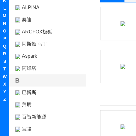
K
ALPINA
L
M
奥迪
N
O
ARCFOX极狐
P
阿斯顿.马丁
Q
R
Aspark
S
阿维塔
T
W
B
X
Y
巴博斯
Z
拜腾
百智新能源
宝骏