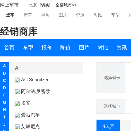
网上车市
北京
[切换]
全部城市>>
选车
新车
导购
图片
评测
对比
车型
经销商库
首页
车型
报价
降价
图片
对比
资讯
A
A
B
选择省份
AC Schnitzer
C
D
阿尔法.罗密欧
F
G
埃安
选择城市
H
爱驰汽车
I
J
4S店
艾康尼克