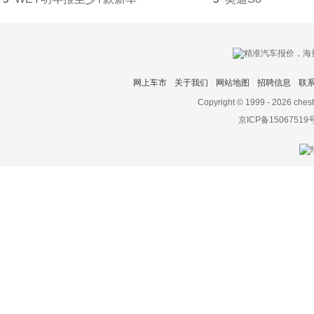
大发
道奇
达西亚
网上车市
关于我们
网站地图
招聘信息
联
大运
Copyright © 1999 -
2026 ches
京ICP备15067519
大众
电动屋
帝亚一维
东风
东风EV新能源
东风风度
东风风光