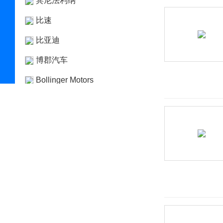
宾尼法利纳
比速
比亚迪
博郡汽车
Bollinger Motors
BRP
布加迪
C
长安凯程
长安跨越
长安欧尚
长安汽车