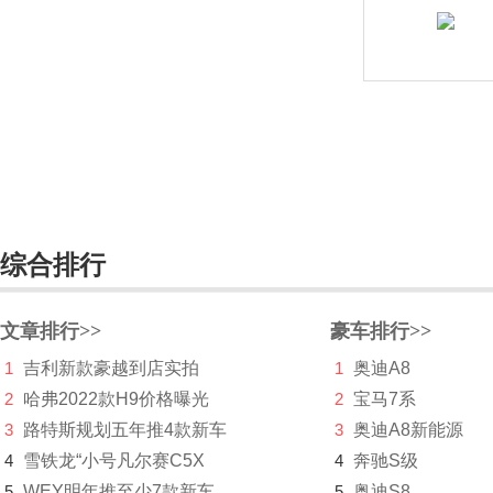
长安深蓝
长安UNI
长城（皮卡）
长江汽车
昶洧
成功
综合排行
创维汽车
文章排行>>
豪车排行>>
川崎
1
吉利新款豪越到店实拍
1
奥迪A8
刺猬汽车
2
哈弗2022款H9价格曝光
2
宝马7系
3
路特斯规划五年推4款新车
D
3
奥迪A8新能源
4
雪铁龙“小号凡尔赛C5X
4
奔驰S级
大乘汽车
5
WEY明年推至少7款新车
5
奥迪S8