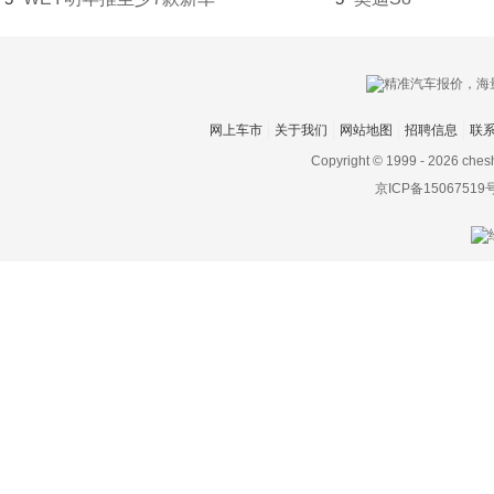
大发
道奇
达西亚
网上车市
关于我们
网站地图
招聘信息
联
大运
Copyright © 1999 -
2026 ches
京ICP备15067519
大众
电动屋
帝亚一维
东风
东风EV新能源
东风风度
东风风光