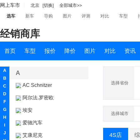
网上车市
北京
[切换]
全部城市>>
选车
新车
导购
图片
评测
对比
车型
经销商库
首页
车型
报价
降价
图片
对比
资讯
A
A
B
选择省份
AC Schnitzer
C
D
阿尔法.罗密欧
F
G
埃安
选择城市
H
爱驰汽车
I
J
4S店
综
艾康尼克