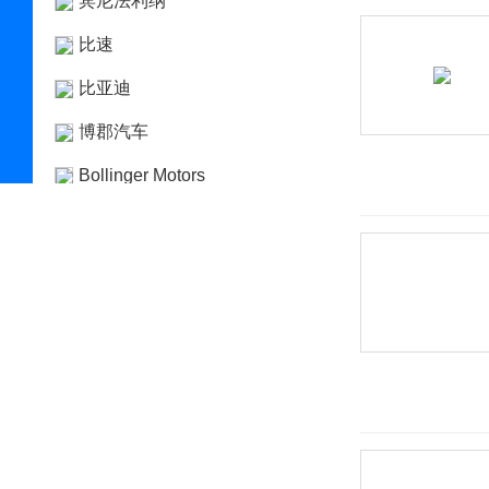
宾尼法利纳
比速
比亚迪
博郡汽车
Bollinger Motors
BRP
布加迪
C
长安凯程
长安跨越
长安欧尚
长安汽车