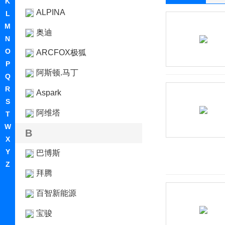
K
ALPINA
L
M
奥迪
N
O
ARCFOX极狐
P
阿斯顿.马丁
Q
R
Aspark
S
阿维塔
T
W
B
X
Y
巴博斯
Z
拜腾
百智新能源
宝骏