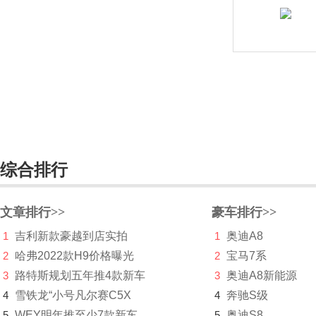
长安深蓝
长安UNI
长城（皮卡）
长江汽车
昶洧
成功
综合排行
创维汽车
文章排行>>
豪车排行>>
川崎
1
吉利新款豪越到店实拍
1
奥迪A8
刺猬汽车
2
哈弗2022款H9价格曝光
2
宝马7系
3
路特斯规划五年推4款新车
D
3
奥迪A8新能源
4
雪铁龙“小号凡尔赛C5X
4
奔驰S级
大乘汽车
5
WEY明年推至少7款新车
5
奥迪S8