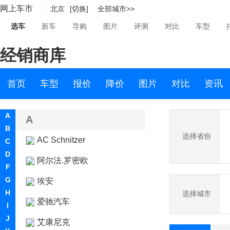
网上车市
北京
[切换]
全部城市>>
选车
新车
导购
图片
评测
对比
车型
经销商库
首页
车型
报价
降价
图片
对比
资讯
A
A
B
选择省份
AC Schnitzer
C
D
阿尔法.罗密欧
F
G
埃安
H
选择城市
爱驰汽车
I
J
艾康尼克