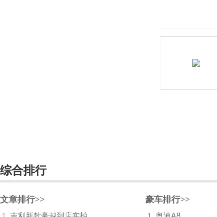
长安深蓝
长安UNI
长城（皮卡）
长江汽车
昶洧
成功
创维汽车
川崎
综合排行
刺猬汽车
D
文章排行>>
豪车排行>>
大乘汽车
1
吉利新款豪越到店实拍
1
奥迪A8