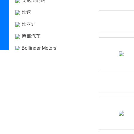
宾尼法利纳
比速
比亚迪
博郡汽车
Bollinger Motors
BRP
布加迪
C
长安凯程
长安跨越
长安欧尚
长安汽车