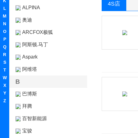
K
4S店
ALPINA
L
M
奥迪
N
O
ARCFOX极狐
P
阿斯顿.马丁
Q
R
Aspark
S
阿维塔
T
W
B
X
Y
巴博斯
Z
拜腾
百智新能源
宝骏