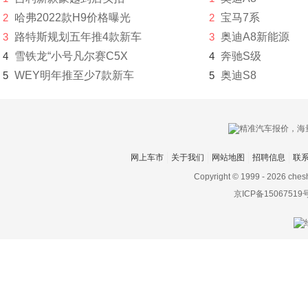
大发
2
哈弗2022款H9价格曝光
2
宝马7系
3
路特斯规划五年推4款新车
3
奥迪A8新能源
道奇
4
雪铁龙“小号凡尔赛C5X
4
奔驰S级
达西亚
5
WEY明年推至少7款新车
5
奥迪S8
大运
大众
电动屋
网上车市
关于我们
网站地图
招聘信息
联
Copyright © 1999 -
2026 ches
帝亚一维
京ICP备15067519
东风
东风EV新能源
东风风度
东风风光