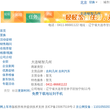
北京
切换
|
城市
大连铭智几何
电话：0411-86681122
地址：辽宁省大连市甘
首页
置换
活动促销
销售顾问
在线答疑
相册/视频
公司介绍
全部
大连铭智几何
企业新闻
商家类型：
优惠促销
主营品牌：
吉利几何
吉利汽车
保养维修
主营业务：
暂无
新车快讯
特色服务：
暂无
专题活动
联系电话：
0411-86681122
公司地址：
辽宁省大连市甘井子区怡宁街11号
类型
标题
更新时间↓
免费下载地址到手机
网上车市
版权所有并提供技术支持 京ICP备15067519号-2
京公网安备：1101050203