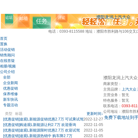
濮阳龙润上汽大众
电话：0393-8115588
地址：濮阳市胜利路与106交叉
首页
置换
活动促销
销售顾问
在线答疑
相册/视频
公司介绍
全部
濮阳龙润上汽大众
企业新闻
商家类型：
优惠促销
主营品牌：
上汽大众
保养维修
主营业务：
暂无
新车快讯
特色服务：
暂无
专题活动
联系电话：
0393-81
公司地址：
濮阳市胜
类型
标题
更新时间↓
免费下载地址到
[优惠促销]
途观L新能源促销优惠2.7万 可试乘试驾
2022-12-27
[优惠促销]
购途观L新能源让利2.7万 欢迎垂询
2022-11-05
[优惠促销]
途观L新能源限时优惠2.7万 欢迎试驾
2022-11-05
[优惠促销]
途观L新能源热销中 购车降2.7万
2022-11-05