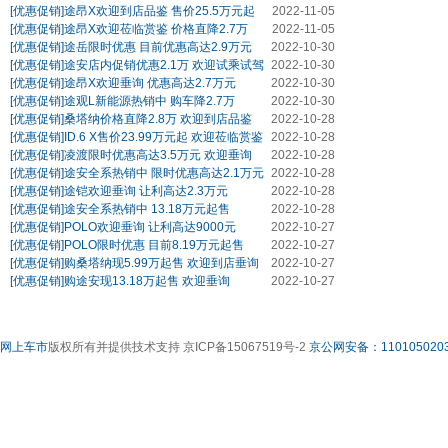
[优惠促销]
途昂X欢迎到店品鉴 售价25.5万元起
2022-11-05
[优惠促销]
途昂X欢迎莅临赏鉴 价格直降2.7万
2022-11-05
[优惠促销]
途岳限时优惠 目前优惠高达2.9万元
2022-10-30
[优惠促销]
途安店内促销优惠2.1万 欢迎试乘试驾
2022-10-30
[优惠促销]
途昂X欢迎垂询 优惠高达2.7万元
2022-10-30
[优惠促销]
途观L新能源热销中 购车降2.7万
2022-10-30
[优惠促销]
桑塔纳价格直降2.8万 欢迎到店品鉴
2022-10-28
[优惠促销]
ID.6 X售价23.99万元起 欢迎莅临赏鉴
2022-10-28
[优惠促销]
凌渡限时优惠高达3.5万元 欢迎垂询
2022-10-28
[优惠促销]
途安全系热销中 限时优惠高达2.1万元
2022-10-28
[优惠促销]
途铠欢迎垂询 让利高达2.3万元
2022-10-28
[优惠促销]
途安全系热销中 13.18万元起售
2022-10-28
[优惠促销]
POLO欢迎垂询 让利高达9000元
2022-10-27
[优惠促销]
POLO限时优惠 目前8.19万元起售
2022-10-27
[优惠促销]
购桑塔纳现5.99万起售 欢迎到店垂询
2022-10-27
[优惠促销]
购途安现13.18万起售 欢迎垂询
2022-10-27
网上车市
版权所有并提供技术支持 京ICP备15067519号-2
京公网安备：1101050203