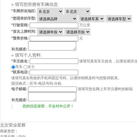
» 填写您所拥有车辆信息:
*
车牌所在地区:
*
您现有的车型:
*
行驶里程:
万公里
*
首次上牌时间:
*
预售价格:
元
补充描述:
» 填写个人资料:
*
车主姓名:
请填写真实车主姓名，以便在相关
先生
女士
*
联系电话:
请填写真实有效的手机和固定号码，以便经销商及时与您取得联系。
固话格式：区号-电话号码-分机
电子邮箱:
请填写您在网上车市注册时的邮箱
补充描述:
您的信息保密，不会对外公开！
北京荣业星辉
商家类型：
主营品牌：
综合