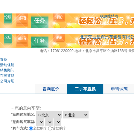
收藏经销商
北京荣业星辉汽车销售有限
电话：17081220000
地址：北京市昌平区立汤路188号!
置换
活动促销
销售顾问
在线答疑
公司介绍
咨询底价
二手车置换
申请试驾
» 您的意向车型:
*
意向购车地区:
*
意向购买车型:
*
购车方式:
全款购车
贷款购车