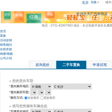
北京
切换
|
城市
长沙兰天广汽丰田店
电话：0731-82807993
地址：长沙高新开发区岳麓西大
首页
置换
活动促销
销售顾问
在线答疑
相册/视频
公司介绍
咨询底价
二手车置换
申请试驾
» 您的意向车型:
*
意向购车地区:
*
意向购买车型:
*
购车方式:
全款购车
贷款购车
» 填写您所拥有车辆信息:
*
车牌所在地区: