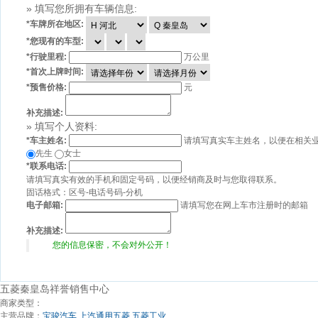
» 填写您所拥有车辆信息:
*
车牌所在地区:
*
您现有的车型:
*
行驶里程:
万公里
*
首次上牌时间:
*
预售价格:
元
补充描述:
» 填写个人资料:
*
车主姓名:
请填写真实车主姓名，以便在相关
先生
女士
*
联系电话:
请填写真实有效的手机和固定号码，以便经销商及时与您取得联系。
固话格式：区号-电话号码-分机
电子邮箱:
请填写您在网上车市注册时的邮箱
补充描述:
您的信息保密，不会对外公开！
五菱秦皇岛祥誉销售中心
商家类型：
主营品牌：
宝骏汽车
上汽通用五菱
五菱工业