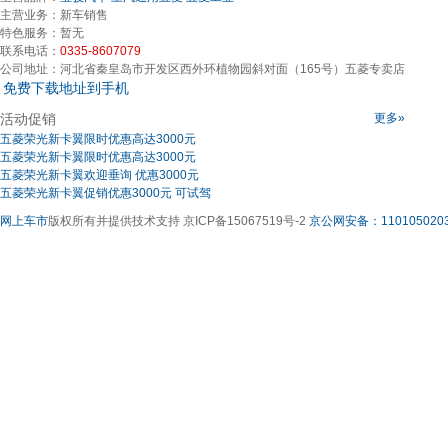
主营业务：
新车销售
特色服务：
暂无
联系电话：
0335-8607079
公司地址：
河北省秦皇岛市开发区西外环植物园斜对面（165号）五菱专卖店
免费下载地址到手机
活动促销
更多»
五菱荣光新卡翼限时优惠高达3000元
五菱荣光新卡翼限时优惠高达3000元
五菱荣光新卡翼欢迎垂询 优惠3000元
五菱荣光新卡翼促销优惠3000元 可试驾
网上车市
版权所有并提供技术支持 京ICP备15067519号-2
京公网安备：1101050203