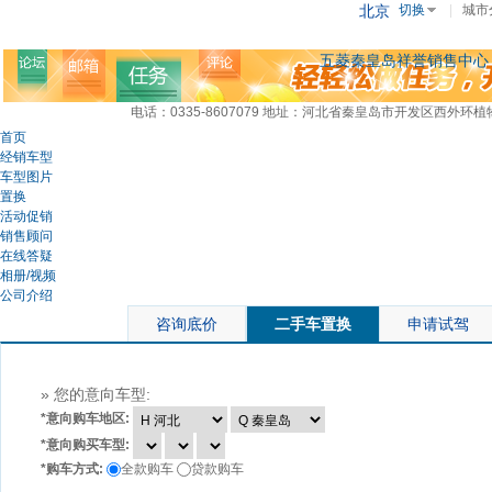
北京
切换
|
城市
五菱秦皇岛祥誉销售中心
电话：0335-8607079
地址：河北省秦皇岛市开发区西外环植物
首页
经销车型
车型图片
置换
活动促销
销售顾问
在线答疑
相册/视频
公司介绍
咨询底价
二手车置换
申请试驾
» 您的意向车型:
*
意向购车地区:
*
意向购买车型:
*
购车方式:
全款购车
贷款购车