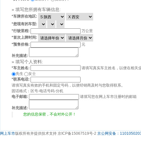
» 填写您所拥有车辆信息:
*
车牌所在地区:
*
您现有的车型:
*
行驶里程:
万公里
*
首次上牌时间:
*
预售价格:
元
补充描述:
» 填写个人资料:
*
车主姓名:
请填写真实车主姓名，以便在相关
先生
女士
*
联系电话:
请填写真实有效的手机和固定号码，以便经销商及时与您取得联系。
固话格式：区号-电话号码-分机
电子邮箱:
请填写您在网上车市注册时的邮箱
补充描述:
您的信息保密，不会对外公开！
网上车市
版权所有并提供技术支持 京ICP备15067519号-2
京公网安备：1101050203