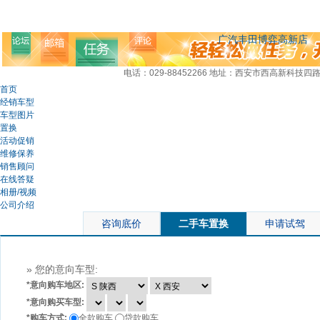
广汽丰田博弈高新店
电话：029-88452266
地址：西安市西高新科技四路
首页
经销车型
车型图片
置换
活动促销
维修保养
销售顾问
在线答疑
相册/视频
公司介绍
咨询底价
二手车置换
申请试驾
» 您的意向车型:
*
意向购车地区:
*
意向购买车型:
*
购车方式:
全款购车
贷款购车