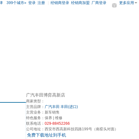
津
399个城市»
登录
注册
|
经销商登录
经销商加盟
厂商登录
更多应用
广汽丰田博弈高新店
商家类型：
主营品牌：
广汽丰田
丰田(进口)
主营业务：
新车销售
特色服务：
保养 | 维修
联系电话：
029-88452266
公司地址：
西安市西高新科技四路199号（南窑头对面）
免费下载地址到手机