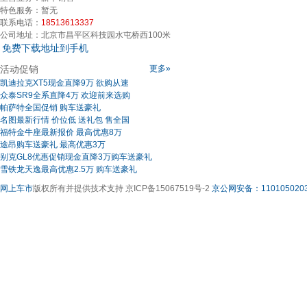
特色服务：
暂无
联系电话：
18513613337
公司地址：
北京市昌平区科技园水屯桥西100米
免费下载地址到手机
活动促销
更多»
凯迪拉克XT5现金直降9万 欲购从速
众泰SR9全系直降4万 欢迎前来选购
帕萨特全国促销 购车送豪礼
名图最新行情 价位低 送礼包 售全国
福特金牛座最新报价 最高优惠8万
途昂购车送豪礼 最高优惠3万
别克GL8优惠促销现金直降3万购车送豪礼
雪铁龙天逸最高优惠2.5万 购车送豪礼
网上车市
版权所有并提供技术支持 京ICP备15067519号-2
京公网安备：1101050203