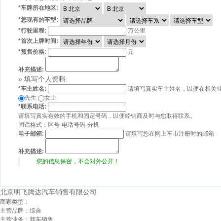
*
车牌所在地区:
*
您现有的车型:
*
行驶里程:
万公里
*
首次上牌时间:
*
预售价格:
元
补充描述:
» 填写个人资料:
*
车主姓名:
请填写真实车主姓名，以便在相关
先生
女士
*
联系电话:
请填写真实有效的手机和固定号码，以便经销商及时与您取得联系。
固话格式：区号-电话号码-分机
电子邮箱:
请填写您在网上车市注册时的邮箱
补充描述:
您的信息保密，不会对外公开！
北京明飞腾达汽车销售有限公司
商家类型：
主营品牌：
综合
主营业务：
新车销售