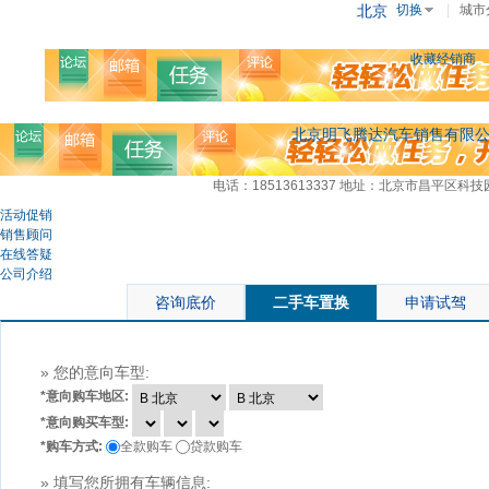
北京
切换
|
城市
收藏经销商
北京明飞腾达汽车销售有限
电话：18513613337
地址：北京市昌平区科技园
活动促销
销售顾问
在线答疑
公司介绍
咨询底价
二手车置换
申请试驾
» 您的意向车型:
*
意向购车地区:
*
意向购买车型:
*
购车方式:
全款购车
贷款购车
» 填写您所拥有车辆信息: