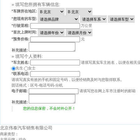
» 填写您所拥有车辆信息:
*
车牌所在地区:
*
您现有的车型:
*
行驶里程:
万公里
*
首次上牌时间:
*
预售价格:
元
补充描述:
» 填写个人资料:
*
车主姓名:
请填写真实车主姓名，以便在相关
先生
女士
*
联系电话:
请填写真实有效的手机和固定号码，以便经销商及时与您取得联系。
固话格式：区号-电话号码-分机
电子邮箱:
请填写您在网上车市注册时的邮箱
补充描述:
您的信息保密，不会对外公开！
北京伟泰汽车销售有限公司
商家类型：
主营品牌：
综合