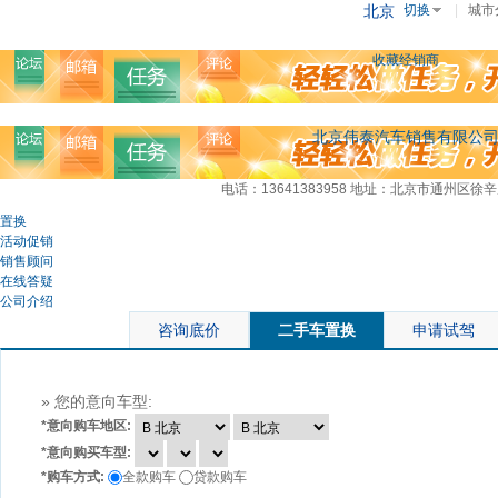
北京
切换
|
城市
收藏经销商
北京伟泰汽车销售有限公
电话：13641383958
地址：北京市通州区徐辛
置换
活动促销
销售顾问
在线答疑
公司介绍
咨询底价
二手车置换
申请试驾
» 您的意向车型:
*
意向购车地区:
*
意向购买车型:
*
购车方式:
全款购车
贷款购车