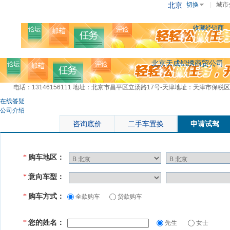
北京
切换
|
城市
收藏经销商
北京天成锦绣商贸公司
电话：13146156111
地址：北京市昌平区立汤路17号-天津地址：天津市保税区
在线答疑
公司介绍
咨询底价
二手车置换
申请试驾
购车地区：
*
意向车型：
*
购车方式：
*
全款购车
贷款购车
您的姓名：
*
先生
女士